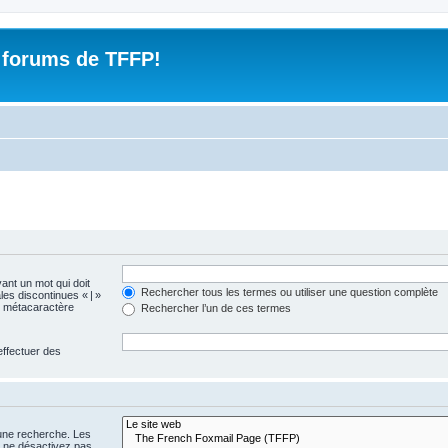
 forums de TFFP!
vant un mot qui doit
Rechercher tous les termes ou utiliser une question complète
les discontinues « | »
me métacaractère
Rechercher l’un de ces termes
effectuer des
 une recherche. Les
s ne désactivez pas