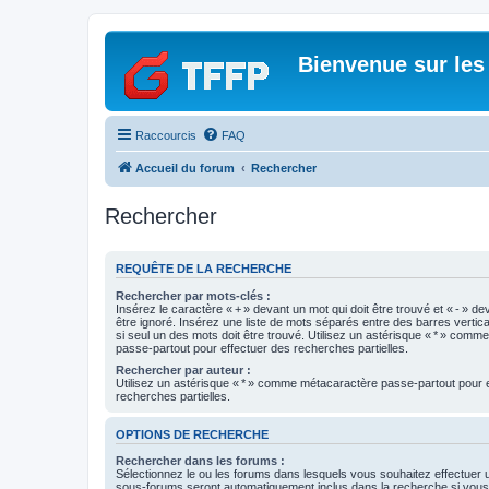
Bienvenue sur les
Raccourcis
FAQ
Accueil du forum
Rechercher
Rechercher
REQUÊTE DE LA RECHERCHE
Rechercher par mots-clés :
Insérez le caractère « + » devant un mot qui doit être trouvé et « - » de
être ignoré. Insérez une liste de mots séparés entre des barres vertica
si seul un des mots doit être trouvé. Utilisez un astérisque « * » com
passe-partout pour effectuer des recherches partielles.
Rechercher par auteur :
Utilisez un astérisque « * » comme métacaractère passe-partout pour 
recherches partielles.
OPTIONS DE RECHERCHE
Rechercher dans les forums :
Sélectionnez le ou les forums dans lesquels vous souhaitez effectuer
sous-forums seront automatiquement inclus dans la recherche si vou