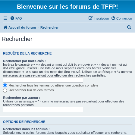
Bienvenue sur les forums de TFFP!
FAQ
Inscription
Connexion
R
Accueil du forum
Rechercher
e
Rechercher
c
h
REQUÊTE DE LA RECHERCHE
e
Rechercher par mots-clés :
r
Insérez le caractère « + » devant un mot qui doit être trouvé et « - » devant un mot qui
doit être ignoré. Insérez une liste de mots séparés entre des barres verticales
c
discontinues « | » si seul un des mots doit être trouvé. Utilisez un astérisque « * » comme
métacaractère passe-partout pour effectuer des recherches partielles.
h
e
Rechercher tous les termes ou utiliser une question complète
Rechercher l’un de ces termes
r
Rechercher par auteur :
Utilisez un astérisque « * » comme métacaractère passe-partout pour effectuer des
recherches partielles.
OPTIONS DE RECHERCHE
Rechercher dans les forums :
Sélectionnez le ou les forums dans lesquels vous souhaitez effectuer une recherche.