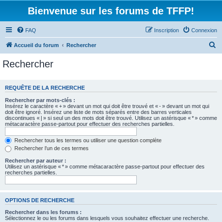
Bienvenue sur les forums de TFFP!
FAQ
Inscription
Connexion
R
Accueil du forum
Rechercher
e
Rechercher
c
h
REQUÊTE DE LA RECHERCHE
e
Rechercher par mots-clés :
r
Insérez le caractère « + » devant un mot qui doit être trouvé et « - » devant un mot qui
doit être ignoré. Insérez une liste de mots séparés entre des barres verticales
c
discontinues « | » si seul un des mots doit être trouvé. Utilisez un astérisque « * » comme
métacaractère passe-partout pour effectuer des recherches partielles.
h
e
Rechercher tous les termes ou utiliser une question complète
Rechercher l’un de ces termes
r
Rechercher par auteur :
Utilisez un astérisque « * » comme métacaractère passe-partout pour effectuer des
recherches partielles.
OPTIONS DE RECHERCHE
Rechercher dans les forums :
Sélectionnez le ou les forums dans lesquels vous souhaitez effectuer une recherche.