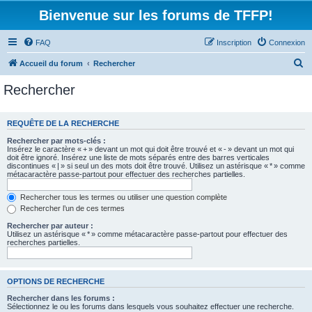
Bienvenue sur les forums de TFFP!
FAQ
Inscription
Connexion
R
Accueil du forum
Rechercher
e
Rechercher
c
h
REQUÊTE DE LA RECHERCHE
e
Rechercher par mots-clés :
r
Insérez le caractère « + » devant un mot qui doit être trouvé et « - » devant un mot qui
doit être ignoré. Insérez une liste de mots séparés entre des barres verticales
c
discontinues « | » si seul un des mots doit être trouvé. Utilisez un astérisque « * » comme
métacaractère passe-partout pour effectuer des recherches partielles.
h
e
Rechercher tous les termes ou utiliser une question complète
Rechercher l’un de ces termes
r
Rechercher par auteur :
Utilisez un astérisque « * » comme métacaractère passe-partout pour effectuer des
recherches partielles.
OPTIONS DE RECHERCHE
Rechercher dans les forums :
Sélectionnez le ou les forums dans lesquels vous souhaitez effectuer une recherche.