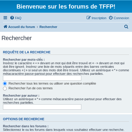
Bienvenue sur les forums de TFFP!
FAQ
Inscription
Connexion
R
Accueil du forum
Rechercher
e
Rechercher
c
h
REQUÊTE DE LA RECHERCHE
e
Rechercher par mots-clés :
r
Insérez le caractère « + » devant un mot qui doit être trouvé et « - » devant un mot qui
doit être ignoré. Insérez une liste de mots séparés entre des barres verticales
c
discontinues « | » si seul un des mots doit être trouvé. Utilisez un astérisque « * » comme
métacaractère passe-partout pour effectuer des recherches partielles.
h
e
Rechercher tous les termes ou utiliser une question complète
Rechercher l’un de ces termes
r
Rechercher par auteur :
Utilisez un astérisque « * » comme métacaractère passe-partout pour effectuer des
recherches partielles.
OPTIONS DE RECHERCHE
Rechercher dans les forums :
Sélectionnez le ou les forums dans lesquels vous souhaitez effectuer une recherche.