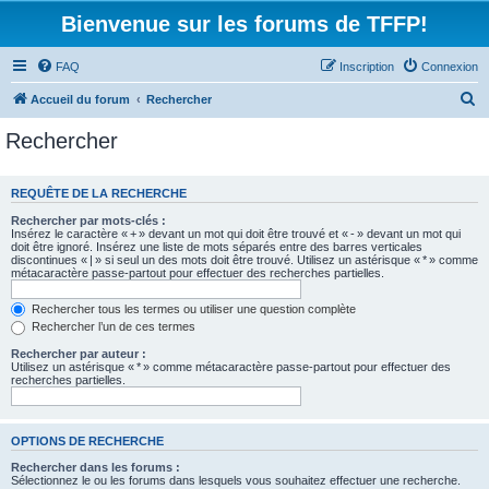
Bienvenue sur les forums de TFFP!
FAQ
Inscription
Connexion
R
Accueil du forum
Rechercher
e
Rechercher
c
h
REQUÊTE DE LA RECHERCHE
e
Rechercher par mots-clés :
r
Insérez le caractère « + » devant un mot qui doit être trouvé et « - » devant un mot qui
doit être ignoré. Insérez une liste de mots séparés entre des barres verticales
c
discontinues « | » si seul un des mots doit être trouvé. Utilisez un astérisque « * » comme
métacaractère passe-partout pour effectuer des recherches partielles.
h
e
Rechercher tous les termes ou utiliser une question complète
Rechercher l’un de ces termes
r
Rechercher par auteur :
Utilisez un astérisque « * » comme métacaractère passe-partout pour effectuer des
recherches partielles.
OPTIONS DE RECHERCHE
Rechercher dans les forums :
Sélectionnez le ou les forums dans lesquels vous souhaitez effectuer une recherche.