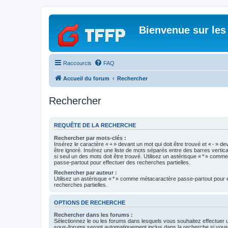
Bienvenue sur les
Raccourcis
FAQ
Accueil du forum
Rechercher
Rechercher
REQUÊTE DE LA RECHERCHE
Rechercher par mots-clés :
Insérez le caractère « + » devant un mot qui doit être trouvé et « - » de
être ignoré. Insérez une liste de mots séparés entre des barres vertica
si seul un des mots doit être trouvé. Utilisez un astérisque « * » com
passe-partout pour effectuer des recherches partielles.
Rechercher par auteur :
Utilisez un astérisque « * » comme métacaractère passe-partout pour 
recherches partielles.
OPTIONS DE RECHERCHE
Rechercher dans les forums :
Sélectionnez le ou les forums dans lesquels vous souhaitez effectuer
sous-forums seront automatiquement inclus dans la recherche si vou