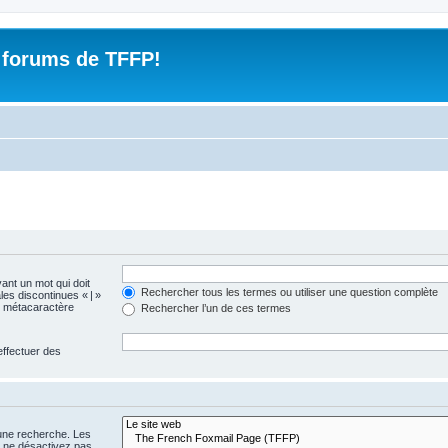
 forums de TFFP!
vant un mot qui doit
Rechercher tous les termes ou utiliser une question complète
les discontinues « | »
me métacaractère
Rechercher l’un de ces termes
effectuer des
 une recherche. Les
s ne désactivez pas