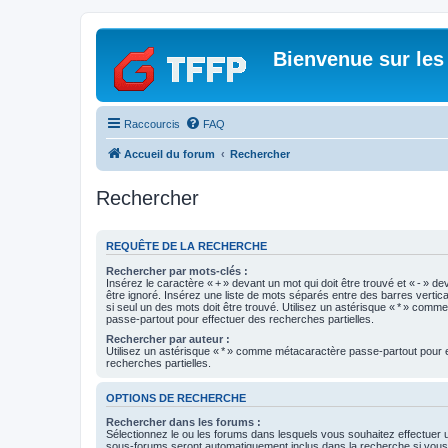
Bienvenue sur les
Raccourcis
FAQ
Accueil du forum
Rechercher
Rechercher
REQUÊTE DE LA RECHERCHE
Rechercher par mots-clés :
Insérez le caractère « + » devant un mot qui doit être trouvé et « - » de
être ignoré. Insérez une liste de mots séparés entre des barres vertica
si seul un des mots doit être trouvé. Utilisez un astérisque « * » com
passe-partout pour effectuer des recherches partielles.
Rechercher par auteur :
Utilisez un astérisque « * » comme métacaractère passe-partout pour 
recherches partielles.
OPTIONS DE RECHERCHE
Rechercher dans les forums :
Sélectionnez le ou les forums dans lesquels vous souhaitez effectuer
sous-forums seront automatiquement inclus dans la recherche si vou