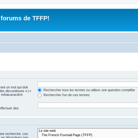
 forums de TFFP!
vant un mot qui doit
Rechercher tous les termes ou utiliser une question complète
les discontinues « | »
me métacaractère
Rechercher l’un de ces termes
effectuer des
 une recherche. Les
s ne désactivez pas