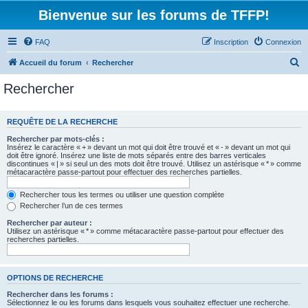
Bienvenue sur les forums de TFFP!
FAQ
Inscription
Connexion
R
Accueil du forum
Rechercher
e
Rechercher
c
h
REQUÊTE DE LA RECHERCHE
e
Rechercher par mots-clés :
r
Insérez le caractère « + » devant un mot qui doit être trouvé et « - » devant un mot qui
doit être ignoré. Insérez une liste de mots séparés entre des barres verticales
c
discontinues « | » si seul un des mots doit être trouvé. Utilisez un astérisque « * » comme
métacaractère passe-partout pour effectuer des recherches partielles.
h
e
Rechercher tous les termes ou utiliser une question complète
Rechercher l’un de ces termes
r
Rechercher par auteur :
Utilisez un astérisque « * » comme métacaractère passe-partout pour effectuer des
recherches partielles.
OPTIONS DE RECHERCHE
Rechercher dans les forums :
Sélectionnez le ou les forums dans lesquels vous souhaitez effectuer une recherche.