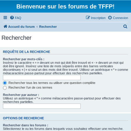
Bienvenue sur les forums de TFFP!
FAQ
Inscription
Connexion
R
Accueil du forum
Rechercher
e
Rechercher
c
h
REQUÊTE DE LA RECHERCHE
e
Rechercher par mots-clés :
r
Insérez le caractère « + » devant un mot qui doit être trouvé et « - » devant un mot qui
doit être ignoré. Insérez une liste de mots séparés entre des barres verticales
c
discontinues « | » si seul un des mots doit être trouvé. Utilisez un astérisque « * » comme
métacaractère passe-partout pour effectuer des recherches partielles.
h
e
Rechercher tous les termes ou utiliser une question complète
Rechercher l’un de ces termes
r
Rechercher par auteur :
Utilisez un astérisque « * » comme métacaractère passe-partout pour effectuer des
recherches partielles.
OPTIONS DE RECHERCHE
Rechercher dans les forums :
Sélectionnez le ou les forums dans lesquels vous souhaitez effectuer une recherche.