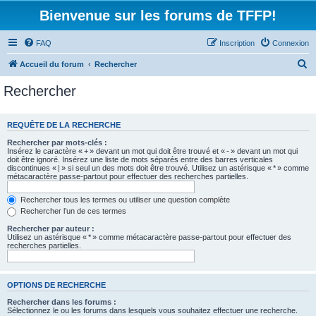
Bienvenue sur les forums de TFFP!
FAQ
Inscription
Connexion
R
Accueil du forum
Rechercher
e
Rechercher
c
h
REQUÊTE DE LA RECHERCHE
e
Rechercher par mots-clés :
r
Insérez le caractère « + » devant un mot qui doit être trouvé et « - » devant un mot qui
doit être ignoré. Insérez une liste de mots séparés entre des barres verticales
c
discontinues « | » si seul un des mots doit être trouvé. Utilisez un astérisque « * » comme
métacaractère passe-partout pour effectuer des recherches partielles.
h
e
Rechercher tous les termes ou utiliser une question complète
Rechercher l’un de ces termes
r
Rechercher par auteur :
Utilisez un astérisque « * » comme métacaractère passe-partout pour effectuer des
recherches partielles.
OPTIONS DE RECHERCHE
Rechercher dans les forums :
Sélectionnez le ou les forums dans lesquels vous souhaitez effectuer une recherche.