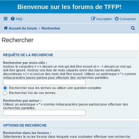
Bienvenue sur les forums de TFFP!
FAQ
Inscription
Connexion
R
Accueil du forum
Rechercher
e
Rechercher
c
h
REQUÊTE DE LA RECHERCHE
e
Rechercher par mots-clés :
r
Insérez le caractère « + » devant un mot qui doit être trouvé et « - » devant un mot qui
doit être ignoré. Insérez une liste de mots séparés entre des barres verticales
c
discontinues « | » si seul un des mots doit être trouvé. Utilisez un astérisque « * » comme
métacaractère passe-partout pour effectuer des recherches partielles.
h
e
Rechercher tous les termes ou utiliser une question complète
Rechercher l’un de ces termes
r
Rechercher par auteur :
Utilisez un astérisque « * » comme métacaractère passe-partout pour effectuer des
recherches partielles.
OPTIONS DE RECHERCHE
Rechercher dans les forums :
Sélectionnez le ou les forums dans lesquels vous souhaitez effectuer une recherche.