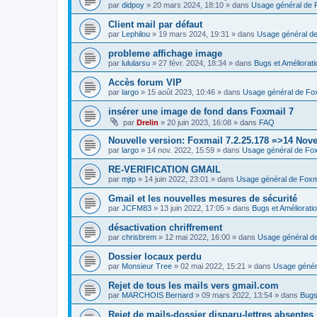
par
didpoy
»
20 mars 2024, 18:10
» dans
Usage général de 
Client mail par défaut
par
Lephilou
»
19 mars 2024, 19:31
» dans
Usage général de
probleme affichage image
par
lulularsu
»
27 févr. 2024, 18:34
» dans
Bugs et Améliorat
Accès forum VIP
par
largo
»
15 août 2023, 10:46
» dans
Usage général de Fo
insérer une image de fond dans Foxmail 7
par
Drelin
»
20 juin 2023, 16:08
» dans
FAQ
Nouvelle version: Foxmail 7.2.25.178 =>14 Nov
par
largo
»
14 nov. 2022, 15:59
» dans
Usage général de Fox
RE-VERIFICATION GMAIL
par
mjtp
»
14 juin 2022, 23:01
» dans
Usage général de Foxm
Gmail et les nouvelles mesures de sécurité
par
JCFM83
»
13 juin 2022, 17:05
» dans
Bugs et Améliorati
désactivation chriffrement
par
chrisbrem
»
12 mai 2022, 16:00
» dans
Usage général d
Dossier locaux perdu
par
Monsieur Tree
»
02 mai 2022, 15:21
» dans
Usage génér
Rejet de tous les mails vers gmail.com
par
MARCHOIS Bernard
»
09 mars 2022, 13:54
» dans
Bugs
Rejet de mails-dossier disparu-lettres absentes