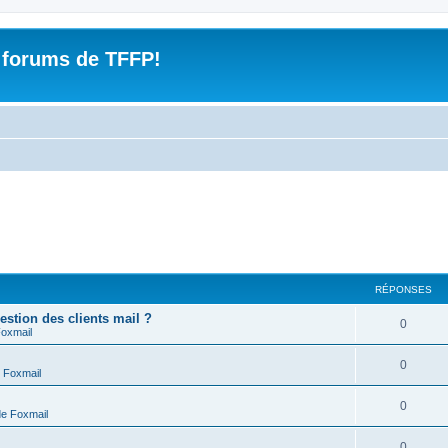
 forums de TFFP!
RÉPONSES
estion des clients mail ?
R
0
Foxmail
é
R
0
 Foxmail
p
é
o
R
0
de Foxmail
p
n
é
o
R
0