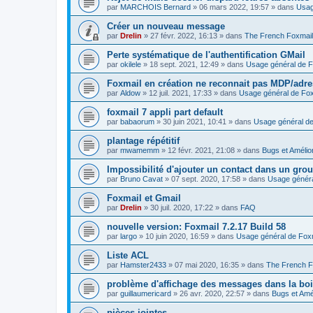
par
MARCHOIS Bernard
»
06 mars 2022, 19:57
» dans
Usag
Créer un nouveau message
par
Drelin
»
27 févr. 2022, 16:13
» dans
The French Foxmai
Perte systématique de l'authentification GMail
par
okilele
»
18 sept. 2021, 12:49
» dans
Usage général de F
Foxmail en création ne reconnait pas MDP/adre
par
Aldow
»
12 juil. 2021, 17:33
» dans
Usage général de Fox
foxmail 7 appli part default
par
babaorum
»
30 juin 2021, 10:41
» dans
Usage général de
plantage répétitif
par
mwamemm
»
12 févr. 2021, 21:08
» dans
Bugs et Amélio
Impossibilité d'ajouter un contact dans un gro
par
Bruno Cavat
»
07 sept. 2020, 17:58
» dans
Usage généra
Foxmail et Gmail
par
Drelin
»
30 juil. 2020, 17:22
» dans
FAQ
nouvelle version: Foxmail 7.2.17 Build 58
par
largo
»
10 juin 2020, 16:59
» dans
Usage général de Fox
Liste ACL
par
Hamster2433
»
07 mai 2020, 16:35
» dans
The French F
problème d'affichage des messages dans la boi
par
guillaumericard
»
26 avr. 2020, 22:57
» dans
Bugs et Amé
pièces jointes