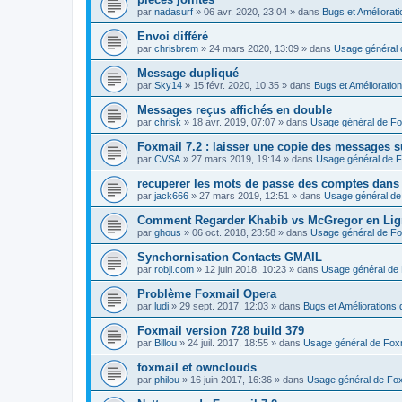
par
nadasurf
»
06 avr. 2020, 23:04
» dans
Bugs et Améliorat
Envoi différé
par
chrisbrem
»
24 mars 2020, 13:09
» dans
Usage général 
Message dupliqué
par
Sky14
»
15 févr. 2020, 10:35
» dans
Bugs et Amélioratio
Messages reçus affichés en double
par
chrisk
»
18 avr. 2019, 07:07
» dans
Usage général de Fo
Foxmail 7.2 : laisser une copie des messages s
par
CVSA
»
27 mars 2019, 19:14
» dans
Usage général de F
recuperer les mots de passe des comptes dans
par
jack666
»
27 mars 2019, 12:51
» dans
Usage général de
Comment Regarder Khabib vs McGregor en Lig
par
ghous
»
06 oct. 2018, 23:58
» dans
Usage général de Fo
Synchornisation Contacts GMAIL
par
robjl.com
»
12 juin 2018, 10:23
» dans
Usage général de 
Problème Foxmail Opera
par
ludi
»
29 sept. 2017, 12:03
» dans
Bugs et Améliorations 
Foxmail version 728 build 379
par
Billou
»
24 juil. 2017, 18:55
» dans
Usage général de Fox
foxmail et ownclouds
par
philou
»
16 juin 2017, 16:36
» dans
Usage général de Fox