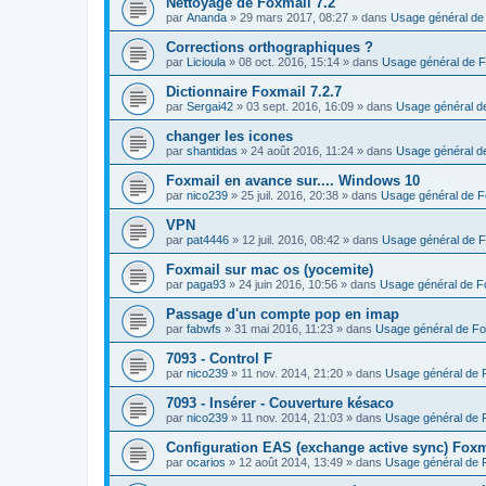
Nettoyage de Foxmail 7.2
par
Ananda
»
29 mars 2017, 08:27
» dans
Usage général de
Corrections orthographiques ?
par
Licioula
»
08 oct. 2016, 15:14
» dans
Usage général de F
Dictionnaire Foxmail 7.2.7
par
Sergai42
»
03 sept. 2016, 16:09
» dans
Usage général d
changer les icones
par
shantidas
»
24 août 2016, 11:24
» dans
Usage général d
Foxmail en avance sur.... Windows 10
par
nico239
»
25 juil. 2016, 20:38
» dans
Usage général de F
VPN
par
pat4446
»
12 juil. 2016, 08:42
» dans
Usage général de F
Foxmail sur mac os (yocemite)
par
paga93
»
24 juin 2016, 10:56
» dans
Usage général de F
Passage d'un compte pop en imap
par
fabwfs
»
31 mai 2016, 11:23
» dans
Usage général de Fo
7093 - Control F
par
nico239
»
11 nov. 2014, 21:20
» dans
Usage général de 
7093 - Insérer - Couverture késaco
par
nico239
»
11 nov. 2014, 21:03
» dans
Usage général de 
Configuration EAS (exchange active sync) Foxm
par
ocarios
»
12 août 2014, 13:49
» dans
Usage général de 