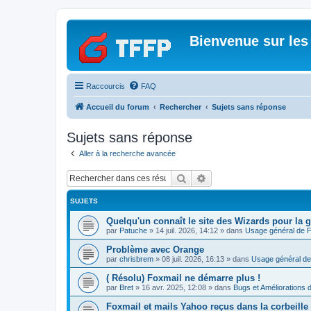
Bienvenue sur les
Raccourcis
FAQ
Accueil du forum
Rechercher
Sujets sans réponse
Sujets sans réponse
Aller à la recherche avancée
Rechercher
Recherche avancée
SUJETS
Quelqu'un connaît le site des Wizards pour la g
par
Patuche
»
14 juil. 2026, 14:12
» dans
Usage général de 
Problème avec Orange
par
chrisbrem
»
08 juil. 2026, 16:13
» dans
Usage général de
( Résolu) Foxmail ne démarre plus !
par
Bret
»
16 avr. 2025, 12:08
» dans
Bugs et Améliorations 
Foxmail et mails Yahoo reçus dans la corbeille