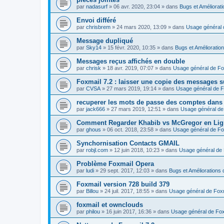
par
nadasurf
»
06 avr. 2020, 23:04
» dans
Bugs et Améliorat
Envoi différé
par
chrisbrem
»
24 mars 2020, 13:09
» dans
Usage général 
Message dupliqué
par
Sky14
»
15 févr. 2020, 10:35
» dans
Bugs et Amélioratio
Messages reçus affichés en double
par
chrisk
»
18 avr. 2019, 07:07
» dans
Usage général de Fo
Foxmail 7.2 : laisser une copie des messages s
par
CVSA
»
27 mars 2019, 19:14
» dans
Usage général de F
recuperer les mots de passe des comptes dans
par
jack666
»
27 mars 2019, 12:51
» dans
Usage général de
Comment Regarder Khabib vs McGregor en Lig
par
ghous
»
06 oct. 2018, 23:58
» dans
Usage général de Fo
Synchornisation Contacts GMAIL
par
robjl.com
»
12 juin 2018, 10:23
» dans
Usage général de 
Problème Foxmail Opera
par
ludi
»
29 sept. 2017, 12:03
» dans
Bugs et Améliorations 
Foxmail version 728 build 379
par
Billou
»
24 juil. 2017, 18:55
» dans
Usage général de Fox
foxmail et ownclouds
par
philou
»
16 juin 2017, 16:36
» dans
Usage général de Fox