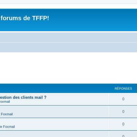
 forums de TFFP!
RÉPONSES
estion des clients mail ?
R
0
Foxmail
é
R
0
 Foxmail
p
é
o
R
0
de Foxmail
p
n
é
o
R
0