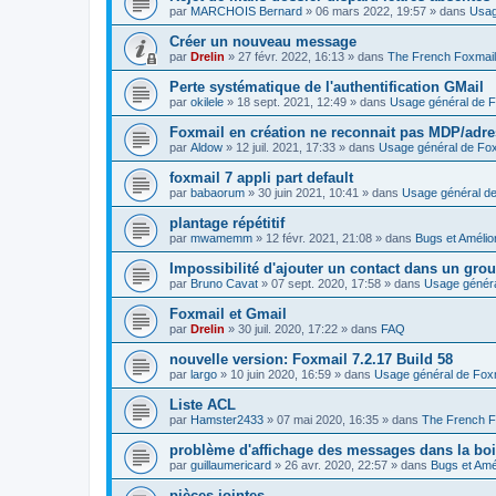
par
MARCHOIS Bernard
»
06 mars 2022, 19:57
» dans
Usag
Créer un nouveau message
par
Drelin
»
27 févr. 2022, 16:13
» dans
The French Foxmai
Perte systématique de l'authentification GMail
par
okilele
»
18 sept. 2021, 12:49
» dans
Usage général de F
Foxmail en création ne reconnait pas MDP/adre
par
Aldow
»
12 juil. 2021, 17:33
» dans
Usage général de Fox
foxmail 7 appli part default
par
babaorum
»
30 juin 2021, 10:41
» dans
Usage général de
plantage répétitif
par
mwamemm
»
12 févr. 2021, 21:08
» dans
Bugs et Amélio
Impossibilité d'ajouter un contact dans un gro
par
Bruno Cavat
»
07 sept. 2020, 17:58
» dans
Usage généra
Foxmail et Gmail
par
Drelin
»
30 juil. 2020, 17:22
» dans
FAQ
nouvelle version: Foxmail 7.2.17 Build 58
par
largo
»
10 juin 2020, 16:59
» dans
Usage général de Fox
Liste ACL
par
Hamster2433
»
07 mai 2020, 16:35
» dans
The French F
problème d'affichage des messages dans la boi
par
guillaumericard
»
26 avr. 2020, 22:57
» dans
Bugs et Amé
pièces jointes