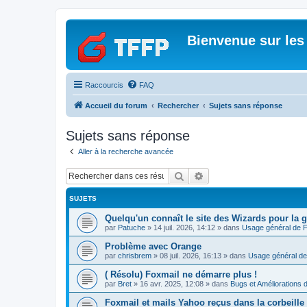
Bienvenue sur les
Raccourcis
FAQ
Accueil du forum
Rechercher
Sujets sans réponse
Sujets sans réponse
Aller à la recherche avancée
Rechercher
Recherche avancée
SUJETS
Quelqu'un connaît le site des Wizards pour la g
par
Patuche
»
14 juil. 2026, 14:12
» dans
Usage général de 
Problème avec Orange
par
chrisbrem
»
08 juil. 2026, 16:13
» dans
Usage général de
( Résolu) Foxmail ne démarre plus !
par
Bret
»
16 avr. 2025, 12:08
» dans
Bugs et Améliorations 
Foxmail et mails Yahoo reçus dans la corbeille