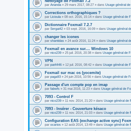
Nettoyage de Foxmail 7.2
par
Ananda
»
29 mars 2017, 08:27
» dans
Usage général de
Corrections orthographiques ?
par
Licioula
»
08 oct. 2016, 15:14
» dans
Usage général de F
Dictionnaire Foxmail 7.2.7
par
Sergai42
»
03 sept. 2016, 16:09
» dans
Usage général d
changer les icones
par
shantidas
»
24 août 2016, 11:24
» dans
Usage général d
Foxmail en avance sur.... Windows 10
par
nico239
»
25 juil. 2016, 20:38
» dans
Usage général de F
VPN
par
pat4446
»
12 juil. 2016, 08:42
» dans
Usage général de F
Foxmail sur mac os (yocemite)
par
paga93
»
24 juin 2016, 10:56
» dans
Usage général de F
Passage d'un compte pop en imap
par
fabwfs
»
31 mai 2016, 11:23
» dans
Usage général de Fo
7093 - Control F
par
nico239
»
11 nov. 2014, 21:20
» dans
Usage général de 
7093 - Insérer - Couverture késaco
par
nico239
»
11 nov. 2014, 21:03
» dans
Usage général de 
Configuration EAS (exchange active sync) Foxm
par
ocarios
»
12 août 2014, 13:49
» dans
Usage général de 