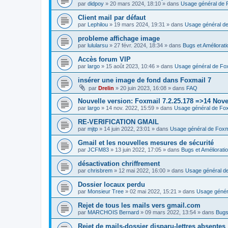
par
didpoy
»
20 mars 2024, 18:10
» dans
Usage général de 
Client mail par défaut
par
Lephilou
»
19 mars 2024, 19:31
» dans
Usage général de
probleme affichage image
par
lulularsu
»
27 févr. 2024, 18:34
» dans
Bugs et Améliorat
Accès forum VIP
par
largo
»
15 août 2023, 10:46
» dans
Usage général de Fo
insérer une image de fond dans Foxmail 7
par
Drelin
»
20 juin 2023, 16:08
» dans
FAQ
Nouvelle version: Foxmail 7.2.25.178 =>14 Nov
par
largo
»
14 nov. 2022, 15:59
» dans
Usage général de Fox
RE-VERIFICATION GMAIL
par
mjtp
»
14 juin 2022, 23:01
» dans
Usage général de Foxm
Gmail et les nouvelles mesures de sécurité
par
JCFM83
»
13 juin 2022, 17:05
» dans
Bugs et Améliorati
désactivation chriffrement
par
chrisbrem
»
12 mai 2022, 16:00
» dans
Usage général d
Dossier locaux perdu
par
Monsieur Tree
»
02 mai 2022, 15:21
» dans
Usage génér
Rejet de tous les mails vers gmail.com
par
MARCHOIS Bernard
»
09 mars 2022, 13:54
» dans
Bugs
Rejet de mails-dossier disparu-lettres absentes