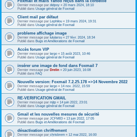
Foxmail et mails Yahoo reçus dans la corbeille
Dernier message par
didpoy
«
20 mars 2024, 18:10
Publié dans
Usage général de Foxmail
Client mail par défaut
Dernier message par
Lephilou
«
19 mars 2024, 19:31
Publié dans
Usage général de Foxmail
probleme affichage image
Dernier message par
lulularsu
«
27 févr. 2024, 18:34
Publié dans
Bugs et Améliorations de Foxmail
Accès forum VIP
Dernier message par
largo
«
15 août 2023, 10:46
Publié dans
Usage général de Foxmail
insérer une image de fond dans Foxmail 7
Dernier message par
Drelin
«
20 juin 2023, 16:08
Publié dans
FAQ
Nouvelle version: Foxmail 7.2.25.178 =>14 Novembre 2022
Dernier message par
largo
«
14 nov. 2022, 15:59
Publié dans
Usage général de Foxmail
RE-VERIFICATION GMAIL
Dernier message par
mjtp
«
14 juin 2022, 23:01
Publié dans
Usage général de Foxmail
Gmail et les nouvelles mesures de sécurité
Dernier message par
JCFM83
«
13 juin 2022, 17:05
Publié dans
Bugs et Améliorations de Foxmail
désactivation chriffrement
Dernier message par
chrisbrem
«
12 mai 2022, 16:00