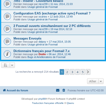
7093 - Insérer - Couverture késaco
Dernier message par
nico239
«
11 nov. 2014, 21:03
Publié dans
Usage général de Foxmail
Configuration EAS (exchange active sync) Foxmail ?
Dernier message par
ocarios
«
12 août 2014, 13:49
Publié dans
Usage général de Foxmail
2 Foxmail ouverts simultanément sur 2 PC différents
Dernier message par
nico239
«
19 mai 2014, 02:18
Publié dans
Usage général de Foxmail
Messages Envoyés
Dernier message par
didpoy
«
17 mai 2014, 15:05
Publié dans
Usage général de Foxmail
Dictionnaire français pour Foxmail 7.x
Dernier message par
Drelin
«
06 avr. 2014, 12:46
Publié dans
Bugs et Améliorations de Foxmail
1
2
3
4
5
Suivant
La recherche a renvoyé 214 résultats
Aller
Accueil du forum
Fuseau horaire sur
UTC+02:00
Développé par
phpBB
® Forum Software © phpBB Limited
Traduction française officielle
©
Qiaeru