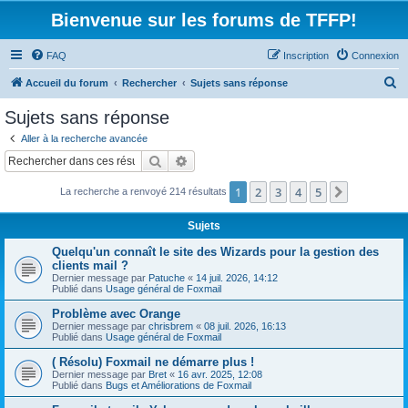
Bienvenue sur les forums de TFFP!
FAQ
Inscription
Connexion
R
Accueil du forum
Rechercher
Sujets sans réponse
e
Sujets sans réponse
c
Aller à la recherche avancée
h
Rechercher
Recherche avancée
e
1
2
3
4
5
Suivant
La recherche a renvoyé 214 résultats
r
c
Sujets
h
Quelqu'un connaît le site des Wizards pour la gestion des
e
clients mail ?
Dernier message par
Patuche
«
14 juil. 2026, 14:12
r
Publié dans
Usage général de Foxmail
Problème avec Orange
Dernier message par
chrisbrem
«
08 juil. 2026, 16:13
Publié dans
Usage général de Foxmail
( Résolu) Foxmail ne démarre plus !
Dernier message par
Bret
«
16 avr. 2025, 12:08
Publié dans
Bugs et Améliorations de Foxmail