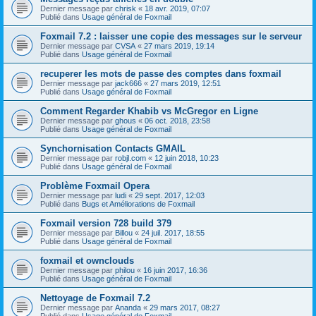
Dernier message par
chrisk
«
18 avr. 2019, 07:07
Publié dans
Usage général de Foxmail
Foxmail 7.2 : laisser une copie des messages sur le serveur
Dernier message par
CVSA
«
27 mars 2019, 19:14
Publié dans
Usage général de Foxmail
recuperer les mots de passe des comptes dans foxmail
Dernier message par
jack666
«
27 mars 2019, 12:51
Publié dans
Usage général de Foxmail
Comment Regarder Khabib vs McGregor en Ligne
Dernier message par
ghous
«
06 oct. 2018, 23:58
Publié dans
Usage général de Foxmail
Synchornisation Contacts GMAIL
Dernier message par
robjl.com
«
12 juin 2018, 10:23
Publié dans
Usage général de Foxmail
Problème Foxmail Opera
Dernier message par
ludi
«
29 sept. 2017, 12:03
Publié dans
Bugs et Améliorations de Foxmail
Foxmail version 728 build 379
Dernier message par
Billou
«
24 juil. 2017, 18:55
Publié dans
Usage général de Foxmail
foxmail et ownclouds
Dernier message par
philou
«
16 juin 2017, 16:36
Publié dans
Usage général de Foxmail
Nettoyage de Foxmail 7.2
Dernier message par
Ananda
«
29 mars 2017, 08:27
Publié dans
Usage général de Foxmail