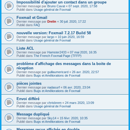
Impossibilité d'ajouter un contact dans un groupe
Dernier message par
Bruno Cavat
«
07 sept. 2020, 17:58
Publié dans
Usage général de Foxmail
Foxmail et Gmail
Dernier message par
Drelin
«
30 juil. 2020, 17:22
Publié dans
FAQ
nouvelle version: Foxmail 7.2.17 Build 58
Dernier message par
largo
«
10 juin 2020, 16:59
Publié dans
Usage général de Foxmail
Liste ACL
Dernier message par
Hamster2433
«
07 mai 2020, 16:35
Publié dans
The French Foxmail Page (TFFP)
problème d'affichage des messages dans la boite de
réception
Dernier message par
guillaumericard
«
26 avr. 2020, 22:57
Publié dans
Bugs et Améliorations de Foxmail
pièces jointes
Dernier message par
nadasurf
«
06 avr. 2020, 23:04
Publié dans
Bugs et Améliorations de Foxmail
Envoi différé
Dernier message par
chrisbrem
«
24 mars 2020, 13:09
Publié dans
Usage général de Foxmail
Message dupliqué
Dernier message par
Sky14
«
15 févr. 2020, 10:35
Publié dans
Bugs et Améliorations de Foxmail
Messages reçus affichés en double