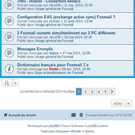
7093 - Insérer - Couverture késaco
Dernier message par
nico239
«
11 nov. 2014, 21:03
Publié dans
Usage général de Foxmail
Configuration EAS (exchange active sync) Foxmail ?
Dernier message par
ocarios
«
12 août 2014, 13:49
Publié dans
Usage général de Foxmail
2 Foxmail ouverts simultanément sur 2 PC différents
Dernier message par
nico239
«
19 mai 2014, 02:18
Publié dans
Usage général de Foxmail
Messages Envoyés
Dernier message par
didpoy
«
17 mai 2014, 15:05
Publié dans
Usage général de Foxmail
Dictionnaire français pour Foxmail 7.x
Dernier message par
Drelin
«
06 avr. 2014, 12:46
Publié dans
Bugs et Améliorations de Foxmail
1
2
3
4
5
Suivant
La recherche a renvoyé 214 résultats
Aller
Accueil du forum
Fuseau horaire sur
UTC+02:00
Développé par
phpBB
® Forum Software © phpBB Limited
Traduction française officielle
©
Qiaeru