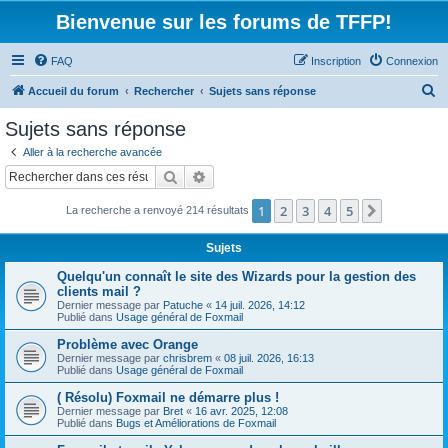
Bienvenue sur les forums de TFFP!
FAQ
Inscription
Connexion
R
Accueil du forum
Rechercher
Sujets sans réponse
e
Sujets sans réponse
c
Aller à la recherche avancée
h
Rechercher
Recherche avancée
e
1
2
3
4
5
Suivant
La recherche a renvoyé 214 résultats
r
c
Sujets
h
Quelqu'un connaît le site des Wizards pour la gestion des
e
clients mail ?
Dernier message par
Patuche
«
14 juil. 2026, 14:12
r
Publié dans
Usage général de Foxmail
Problème avec Orange
Dernier message par
chrisbrem
«
08 juil. 2026, 16:13
Publié dans
Usage général de Foxmail
( Résolu) Foxmail ne démarre plus !
Dernier message par
Bret
«
16 avr. 2025, 12:08
Publié dans
Bugs et Améliorations de Foxmail