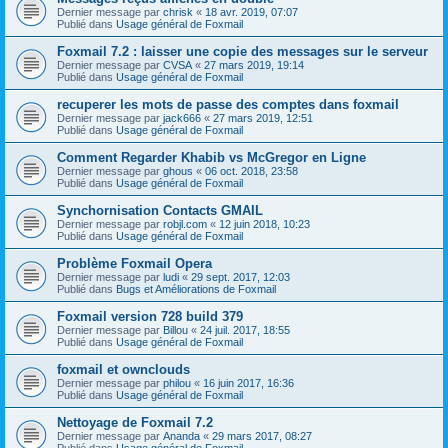
Dernier message par
chrisk
«
18 avr. 2019, 07:07
Publié dans
Usage général de Foxmail
Foxmail 7.2 : laisser une copie des messages sur le serveur
Dernier message par
CVSA
«
27 mars 2019, 19:14
Publié dans
Usage général de Foxmail
recuperer les mots de passe des comptes dans foxmail
Dernier message par
jack666
«
27 mars 2019, 12:51
Publié dans
Usage général de Foxmail
Comment Regarder Khabib vs McGregor en Ligne
Dernier message par
ghous
«
06 oct. 2018, 23:58
Publié dans
Usage général de Foxmail
Synchornisation Contacts GMAIL
Dernier message par
robjl.com
«
12 juin 2018, 10:23
Publié dans
Usage général de Foxmail
Problème Foxmail Opera
Dernier message par
ludi
«
29 sept. 2017, 12:03
Publié dans
Bugs et Améliorations de Foxmail
Foxmail version 728 build 379
Dernier message par
Billou
«
24 juil. 2017, 18:55
Publié dans
Usage général de Foxmail
foxmail et ownclouds
Dernier message par
philou
«
16 juin 2017, 16:36
Publié dans
Usage général de Foxmail
Nettoyage de Foxmail 7.2
Dernier message par
Ananda
«
29 mars 2017, 08:27
Publié dans
Usage général de Foxmail