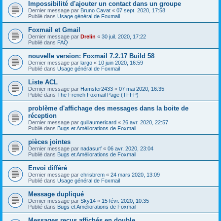
Impossibilité d'ajouter un contact dans un groupe
Dernier message par
Bruno Cavat
«
07 sept. 2020, 17:58
Publié dans
Usage général de Foxmail
Foxmail et Gmail
Dernier message par
Drelin
«
30 juil. 2020, 17:22
Publié dans
FAQ
nouvelle version: Foxmail 7.2.17 Build 58
Dernier message par
largo
«
10 juin 2020, 16:59
Publié dans
Usage général de Foxmail
Liste ACL
Dernier message par
Hamster2433
«
07 mai 2020, 16:35
Publié dans
The French Foxmail Page (TFFP)
problème d'affichage des messages dans la boite de
réception
Dernier message par
guillaumericard
«
26 avr. 2020, 22:57
Publié dans
Bugs et Améliorations de Foxmail
pièces jointes
Dernier message par
nadasurf
«
06 avr. 2020, 23:04
Publié dans
Bugs et Améliorations de Foxmail
Envoi différé
Dernier message par
chrisbrem
«
24 mars 2020, 13:09
Publié dans
Usage général de Foxmail
Message dupliqué
Dernier message par
Sky14
«
15 févr. 2020, 10:35
Publié dans
Bugs et Améliorations de Foxmail
Messages reçus affichés en double