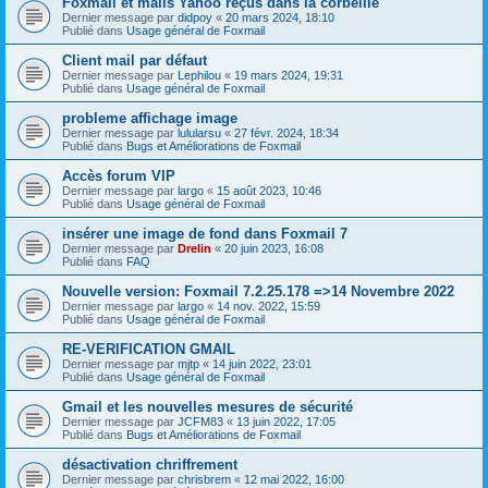
Foxmail et mails Yahoo reçus dans la corbeille
Dernier message par
didpoy
«
20 mars 2024, 18:10
Publié dans
Usage général de Foxmail
Client mail par défaut
Dernier message par
Lephilou
«
19 mars 2024, 19:31
Publié dans
Usage général de Foxmail
probleme affichage image
Dernier message par
lulularsu
«
27 févr. 2024, 18:34
Publié dans
Bugs et Améliorations de Foxmail
Accès forum VIP
Dernier message par
largo
«
15 août 2023, 10:46
Publié dans
Usage général de Foxmail
insérer une image de fond dans Foxmail 7
Dernier message par
Drelin
«
20 juin 2023, 16:08
Publié dans
FAQ
Nouvelle version: Foxmail 7.2.25.178 =>14 Novembre 2022
Dernier message par
largo
«
14 nov. 2022, 15:59
Publié dans
Usage général de Foxmail
RE-VERIFICATION GMAIL
Dernier message par
mjtp
«
14 juin 2022, 23:01
Publié dans
Usage général de Foxmail
Gmail et les nouvelles mesures de sécurité
Dernier message par
JCFM83
«
13 juin 2022, 17:05
Publié dans
Bugs et Améliorations de Foxmail
désactivation chriffrement
Dernier message par
chrisbrem
«
12 mai 2022, 16:00