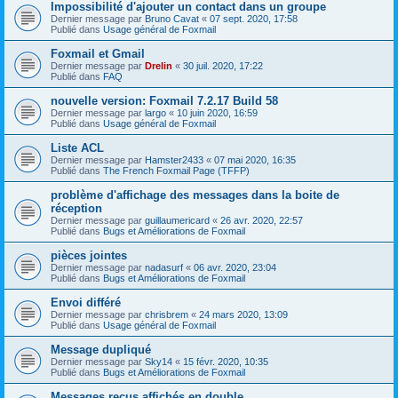
Impossibilité d'ajouter un contact dans un groupe
Dernier message par
Bruno Cavat
«
07 sept. 2020, 17:58
Publié dans
Usage général de Foxmail
Foxmail et Gmail
Dernier message par
Drelin
«
30 juil. 2020, 17:22
Publié dans
FAQ
nouvelle version: Foxmail 7.2.17 Build 58
Dernier message par
largo
«
10 juin 2020, 16:59
Publié dans
Usage général de Foxmail
Liste ACL
Dernier message par
Hamster2433
«
07 mai 2020, 16:35
Publié dans
The French Foxmail Page (TFFP)
problème d'affichage des messages dans la boite de
réception
Dernier message par
guillaumericard
«
26 avr. 2020, 22:57
Publié dans
Bugs et Améliorations de Foxmail
pièces jointes
Dernier message par
nadasurf
«
06 avr. 2020, 23:04
Publié dans
Bugs et Améliorations de Foxmail
Envoi différé
Dernier message par
chrisbrem
«
24 mars 2020, 13:09
Publié dans
Usage général de Foxmail
Message dupliqué
Dernier message par
Sky14
«
15 févr. 2020, 10:35
Publié dans
Bugs et Améliorations de Foxmail
Messages reçus affichés en double