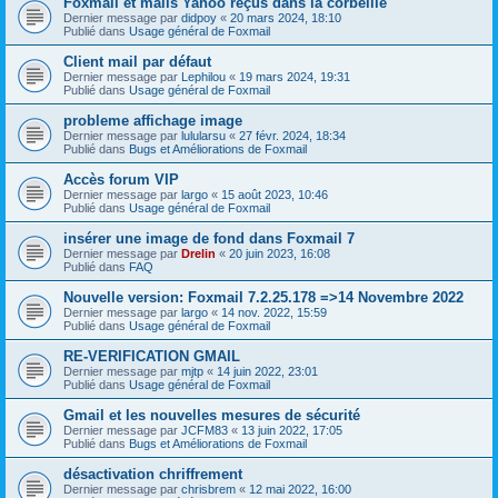
Foxmail et mails Yahoo reçus dans la corbeille
Dernier message par
didpoy
«
20 mars 2024, 18:10
Publié dans
Usage général de Foxmail
Client mail par défaut
Dernier message par
Lephilou
«
19 mars 2024, 19:31
Publié dans
Usage général de Foxmail
probleme affichage image
Dernier message par
lulularsu
«
27 févr. 2024, 18:34
Publié dans
Bugs et Améliorations de Foxmail
Accès forum VIP
Dernier message par
largo
«
15 août 2023, 10:46
Publié dans
Usage général de Foxmail
insérer une image de fond dans Foxmail 7
Dernier message par
Drelin
«
20 juin 2023, 16:08
Publié dans
FAQ
Nouvelle version: Foxmail 7.2.25.178 =>14 Novembre 2022
Dernier message par
largo
«
14 nov. 2022, 15:59
Publié dans
Usage général de Foxmail
RE-VERIFICATION GMAIL
Dernier message par
mjtp
«
14 juin 2022, 23:01
Publié dans
Usage général de Foxmail
Gmail et les nouvelles mesures de sécurité
Dernier message par
JCFM83
«
13 juin 2022, 17:05
Publié dans
Bugs et Améliorations de Foxmail
désactivation chriffrement
Dernier message par
chrisbrem
«
12 mai 2022, 16:00