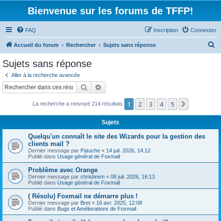
Bienvenue sur les forums de TFFP!
FAQ
Inscription
Connexion
R
Accueil du forum
Rechercher
Sujets sans réponse
e
Sujets sans réponse
c
Aller à la recherche avancée
h
Rechercher
Recherche avancée
e
1
2
3
4
5
Suivant
La recherche a renvoyé 214 résultats
r
c
Sujets
h
Quelqu'un connaît le site des Wizards pour la gestion des
e
clients mail ?
Dernier message par
Patuche
«
14 juil. 2026, 14:12
r
Publié dans
Usage général de Foxmail
Problème avec Orange
Dernier message par
chrisbrem
«
08 juil. 2026, 16:13
Publié dans
Usage général de Foxmail
( Résolu) Foxmail ne démarre plus !
Dernier message par
Bret
«
16 avr. 2025, 12:08
Publié dans
Bugs et Améliorations de Foxmail