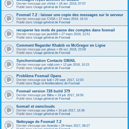
Dernier message par
chrisk
«
18 avr. 2019, 07:07
Publié dans
Usage général de Foxmail
Foxmail 7.2 : laisser une copie des messages sur le serveur
Dernier message par
CVSA
«
27 mars 2019, 19:14
Publié dans
Usage général de Foxmail
recuperer les mots de passe des comptes dans foxmail
Dernier message par
jack666
«
27 mars 2019, 12:51
Publié dans
Usage général de Foxmail
Comment Regarder Khabib vs McGregor en Ligne
Dernier message par
ghous
«
06 oct. 2018, 23:58
Publié dans
Usage général de Foxmail
Synchornisation Contacts GMAIL
Dernier message par
robjl.com
«
12 juin 2018, 10:23
Publié dans
Usage général de Foxmail
Problème Foxmail Opera
Dernier message par
ludi
«
29 sept. 2017, 12:03
Publié dans
Bugs et Améliorations de Foxmail
Foxmail version 728 build 379
Dernier message par
Billou
«
24 juil. 2017, 18:55
Publié dans
Usage général de Foxmail
foxmail et ownclouds
Dernier message par
philou
«
16 juin 2017, 16:36
Publié dans
Usage général de Foxmail
Nettoyage de Foxmail 7.2
Dernier message par
Ananda
«
29 mars 2017, 08:27
Publié dans
Usage général de Foxmail