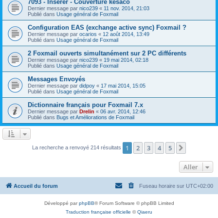
7093 - Insérer - Couverture késaco
Dernier message par
nico239
«
11 nov. 2014, 21:03
Publié dans
Usage général de Foxmail
Configuration EAS (exchange active sync) Foxmail ?
Dernier message par
ocarios
«
12 août 2014, 13:49
Publié dans
Usage général de Foxmail
2 Foxmail ouverts simultanément sur 2 PC différents
Dernier message par
nico239
«
19 mai 2014, 02:18
Publié dans
Usage général de Foxmail
Messages Envoyés
Dernier message par
didpoy
«
17 mai 2014, 15:05
Publié dans
Usage général de Foxmail
Dictionnaire français pour Foxmail 7.x
Dernier message par
Drelin
«
06 avr. 2014, 12:46
Publié dans
Bugs et Améliorations de Foxmail
1
2
3
4
5
Suivant
La recherche a renvoyé 214 résultats
Aller
Accueil du forum
Fuseau horaire sur
UTC+02:00
Développé par
phpBB
® Forum Software © phpBB Limited
Traduction française officielle
©
Qiaeru