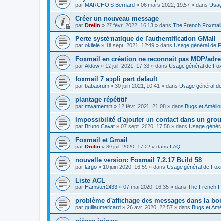
par
MARCHOIS Bernard
»
06 mars 2022, 19:57
» dans
Usag
Créer un nouveau message
par
Drelin
»
27 févr. 2022, 16:13
» dans
The French Foxmai
Perte systématique de l'authentification GMail
par
okilele
»
18 sept. 2021, 12:49
» dans
Usage général de F
Foxmail en création ne reconnait pas MDP/adre
par
Aldow
»
12 juil. 2021, 17:33
» dans
Usage général de Fox
foxmail 7 appli part default
par
babaorum
»
30 juin 2021, 10:41
» dans
Usage général de
plantage répétitif
par
mwamemm
»
12 févr. 2021, 21:08
» dans
Bugs et Amélio
Impossibilité d'ajouter un contact dans un gro
par
Bruno Cavat
»
07 sept. 2020, 17:58
» dans
Usage généra
Foxmail et Gmail
par
Drelin
»
30 juil. 2020, 17:22
» dans
FAQ
nouvelle version: Foxmail 7.2.17 Build 58
par
largo
»
10 juin 2020, 16:59
» dans
Usage général de Fox
Liste ACL
par
Hamster2433
»
07 mai 2020, 16:35
» dans
The French F
problème d'affichage des messages dans la boi
par
guillaumericard
»
26 avr. 2020, 22:57
» dans
Bugs et Amé
pièces jointes