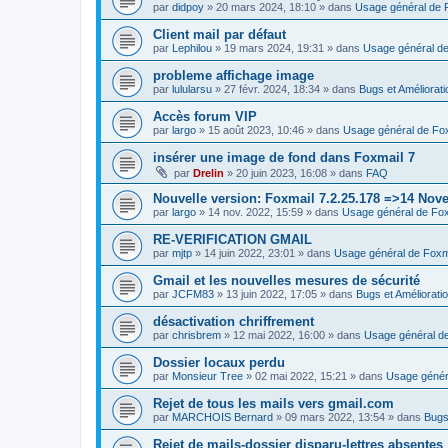
par
didpoy
»
20 mars 2024, 18:10
» dans
Usage général de 
Client mail par défaut
par
Lephilou
»
19 mars 2024, 19:31
» dans
Usage général de
probleme affichage image
par
lulularsu
»
27 févr. 2024, 18:34
» dans
Bugs et Améliorat
Accès forum VIP
par
largo
»
15 août 2023, 10:46
» dans
Usage général de Fo
insérer une image de fond dans Foxmail 7
par
Drelin
»
20 juin 2023, 16:08
» dans
FAQ
Nouvelle version: Foxmail 7.2.25.178 =>14 Nov
par
largo
»
14 nov. 2022, 15:59
» dans
Usage général de Fox
RE-VERIFICATION GMAIL
par
mjtp
»
14 juin 2022, 23:01
» dans
Usage général de Foxm
Gmail et les nouvelles mesures de sécurité
par
JCFM83
»
13 juin 2022, 17:05
» dans
Bugs et Améliorati
désactivation chriffrement
par
chrisbrem
»
12 mai 2022, 16:00
» dans
Usage général d
Dossier locaux perdu
par
Monsieur Tree
»
02 mai 2022, 15:21
» dans
Usage génér
Rejet de tous les mails vers gmail.com
par
MARCHOIS Bernard
»
09 mars 2022, 13:54
» dans
Bugs
Rejet de mails-dossier disparu-lettres absentes