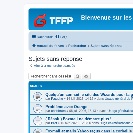
Bienvenue sur les
Raccourcis
FAQ
Accueil du forum
Rechercher
Sujets sans réponse
Sujets sans réponse
Aller à la recherche avancée
Rechercher
Recherche avancée
SUJETS
Quelqu'un connaît le site des Wizards pour la g
par
Patuche
»
14 juil. 2026, 14:12
» dans
Usage général de 
Problème avec Orange
par
chrisbrem
»
08 juil. 2026, 16:13
» dans
Usage général de
( Résolu) Foxmail ne démarre plus !
par
Bret
»
16 avr. 2025, 12:08
» dans
Bugs et Améliorations 
Foxmail et mails Yahoo reçus dans la corbeille