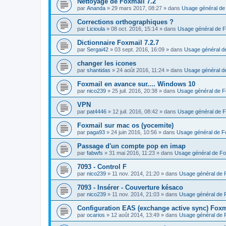
Nettoyage de Foxmail 7.2
par
Ananda
»
29 mars 2017, 08:27
» dans
Usage général de
Corrections orthographiques ?
par
Licioula
»
08 oct. 2016, 15:14
» dans
Usage général de F
Dictionnaire Foxmail 7.2.7
par
Sergai42
»
03 sept. 2016, 16:09
» dans
Usage général d
changer les icones
par
shantidas
»
24 août 2016, 11:24
» dans
Usage général d
Foxmail en avance sur.... Windows 10
par
nico239
»
25 juil. 2016, 20:38
» dans
Usage général de F
VPN
par
pat4446
»
12 juil. 2016, 08:42
» dans
Usage général de F
Foxmail sur mac os (yocemite)
par
paga93
»
24 juin 2016, 10:56
» dans
Usage général de F
Passage d'un compte pop en imap
par
fabwfs
»
31 mai 2016, 11:23
» dans
Usage général de Fo
7093 - Control F
par
nico239
»
11 nov. 2014, 21:20
» dans
Usage général de 
7093 - Insérer - Couverture késaco
par
nico239
»
11 nov. 2014, 21:03
» dans
Usage général de 
Configuration EAS (exchange active sync) Foxm
par
ocarios
»
12 août 2014, 13:49
» dans
Usage général de 