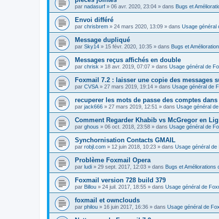
par
nadasurf
»
06 avr. 2020, 23:04
» dans
Bugs et Améliorat
Envoi différé
par
chrisbrem
»
24 mars 2020, 13:09
» dans
Usage général 
Message dupliqué
par
Sky14
»
15 févr. 2020, 10:35
» dans
Bugs et Amélioratio
Messages reçus affichés en double
par
chrisk
»
18 avr. 2019, 07:07
» dans
Usage général de Fo
Foxmail 7.2 : laisser une copie des messages s
par
CVSA
»
27 mars 2019, 19:14
» dans
Usage général de F
recuperer les mots de passe des comptes dans
par
jack666
»
27 mars 2019, 12:51
» dans
Usage général de
Comment Regarder Khabib vs McGregor en Lig
par
ghous
»
06 oct. 2018, 23:58
» dans
Usage général de Fo
Synchornisation Contacts GMAIL
par
robjl.com
»
12 juin 2018, 10:23
» dans
Usage général de 
Problème Foxmail Opera
par
ludi
»
29 sept. 2017, 12:03
» dans
Bugs et Améliorations 
Foxmail version 728 build 379
par
Billou
»
24 juil. 2017, 18:55
» dans
Usage général de Fox
foxmail et ownclouds
par
philou
»
16 juin 2017, 16:36
» dans
Usage général de Fox