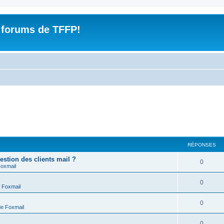
 forums de TFFP!
RÉPONSES
estion des clients mail ?
R
0
Foxmail
é
R
0
 Foxmail
p
é
o
R
0
de Foxmail
p
n
é
o
R
0