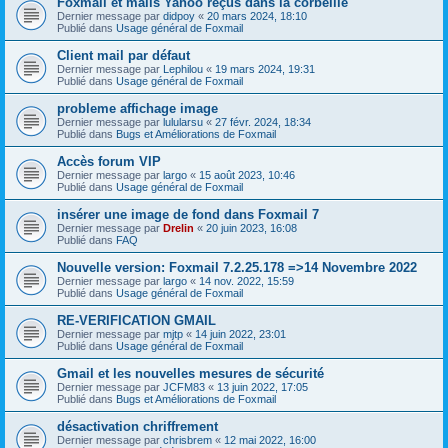
Foxmail et mails Yahoo reçus dans la corbeille
Dernier message par
didpoy
«
20 mars 2024, 18:10
Publié dans
Usage général de Foxmail
Client mail par défaut
Dernier message par
Lephilou
«
19 mars 2024, 19:31
Publié dans
Usage général de Foxmail
probleme affichage image
Dernier message par
lulularsu
«
27 févr. 2024, 18:34
Publié dans
Bugs et Améliorations de Foxmail
Accès forum VIP
Dernier message par
largo
«
15 août 2023, 10:46
Publié dans
Usage général de Foxmail
insérer une image de fond dans Foxmail 7
Dernier message par
Drelin
«
20 juin 2023, 16:08
Publié dans
FAQ
Nouvelle version: Foxmail 7.2.25.178 =>14 Novembre 2022
Dernier message par
largo
«
14 nov. 2022, 15:59
Publié dans
Usage général de Foxmail
RE-VERIFICATION GMAIL
Dernier message par
mjtp
«
14 juin 2022, 23:01
Publié dans
Usage général de Foxmail
Gmail et les nouvelles mesures de sécurité
Dernier message par
JCFM83
«
13 juin 2022, 17:05
Publié dans
Bugs et Améliorations de Foxmail
désactivation chriffrement
Dernier message par
chrisbrem
«
12 mai 2022, 16:00