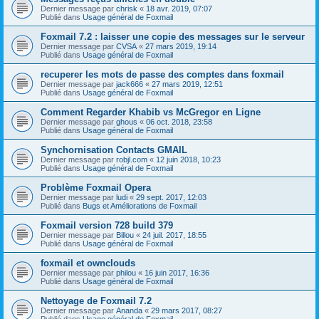
Dernier message par
chrisk
«
18 avr. 2019, 07:07
Publié dans
Usage général de Foxmail
Foxmail 7.2 : laisser une copie des messages sur le serveur
Dernier message par
CVSA
«
27 mars 2019, 19:14
Publié dans
Usage général de Foxmail
recuperer les mots de passe des comptes dans foxmail
Dernier message par
jack666
«
27 mars 2019, 12:51
Publié dans
Usage général de Foxmail
Comment Regarder Khabib vs McGregor en Ligne
Dernier message par
ghous
«
06 oct. 2018, 23:58
Publié dans
Usage général de Foxmail
Synchornisation Contacts GMAIL
Dernier message par
robjl.com
«
12 juin 2018, 10:23
Publié dans
Usage général de Foxmail
Problème Foxmail Opera
Dernier message par
ludi
«
29 sept. 2017, 12:03
Publié dans
Bugs et Améliorations de Foxmail
Foxmail version 728 build 379
Dernier message par
Billou
«
24 juil. 2017, 18:55
Publié dans
Usage général de Foxmail
foxmail et ownclouds
Dernier message par
philou
«
16 juin 2017, 16:36
Publié dans
Usage général de Foxmail
Nettoyage de Foxmail 7.2
Dernier message par
Ananda
«
29 mars 2017, 08:27
Publié dans
Usage général de Foxmail