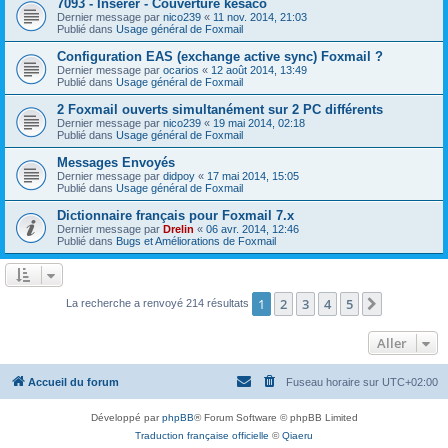
7093 - Insérer - Couverture késaco
Dernier message par
nico239
«
11 nov. 2014, 21:03
Publié dans
Usage général de Foxmail
Configuration EAS (exchange active sync) Foxmail ?
Dernier message par
ocarios
«
12 août 2014, 13:49
Publié dans
Usage général de Foxmail
2 Foxmail ouverts simultanément sur 2 PC différents
Dernier message par
nico239
«
19 mai 2014, 02:18
Publié dans
Usage général de Foxmail
Messages Envoyés
Dernier message par
didpoy
«
17 mai 2014, 15:05
Publié dans
Usage général de Foxmail
Dictionnaire français pour Foxmail 7.x
Dernier message par
Drelin
«
06 avr. 2014, 12:46
Publié dans
Bugs et Améliorations de Foxmail
1
2
3
4
5
Suivant
La recherche a renvoyé 214 résultats
Aller
Accueil du forum
Fuseau horaire sur
UTC+02:00
Développé par
phpBB
® Forum Software © phpBB Limited
Traduction française officielle
©
Qiaeru