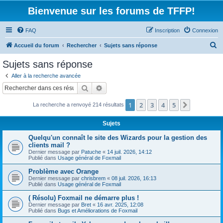
Bienvenue sur les forums de TFFP!
FAQ
Inscription
Connexion
R
Accueil du forum
Rechercher
Sujets sans réponse
e
Sujets sans réponse
c
Aller à la recherche avancée
h
Rechercher
Recherche avancée
e
1
2
3
4
5
Suivant
La recherche a renvoyé 214 résultats
r
c
Sujets
h
Quelqu'un connaît le site des Wizards pour la gestion des
e
clients mail ?
Dernier message par
Patuche
«
14 juil. 2026, 14:12
r
Publié dans
Usage général de Foxmail
Problème avec Orange
Dernier message par
chrisbrem
«
08 juil. 2026, 16:13
Publié dans
Usage général de Foxmail
( Résolu) Foxmail ne démarre plus !
Dernier message par
Bret
«
16 avr. 2025, 12:08
Publié dans
Bugs et Améliorations de Foxmail