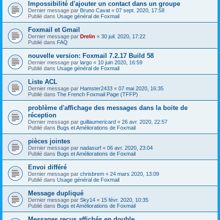
Impossibilité d'ajouter un contact dans un groupe
Dernier message par
Bruno Cavat
«
07 sept. 2020, 17:58
Publié dans
Usage général de Foxmail
Foxmail et Gmail
Dernier message par
Drelin
«
30 juil. 2020, 17:22
Publié dans
FAQ
nouvelle version: Foxmail 7.2.17 Build 58
Dernier message par
largo
«
10 juin 2020, 16:59
Publié dans
Usage général de Foxmail
Liste ACL
Dernier message par
Hamster2433
«
07 mai 2020, 16:35
Publié dans
The French Foxmail Page (TFFP)
problème d'affichage des messages dans la boite de
réception
Dernier message par
guillaumericard
«
26 avr. 2020, 22:57
Publié dans
Bugs et Améliorations de Foxmail
pièces jointes
Dernier message par
nadasurf
«
06 avr. 2020, 23:04
Publié dans
Bugs et Améliorations de Foxmail
Envoi différé
Dernier message par
chrisbrem
«
24 mars 2020, 13:09
Publié dans
Usage général de Foxmail
Message dupliqué
Dernier message par
Sky14
«
15 févr. 2020, 10:35
Publié dans
Bugs et Améliorations de Foxmail
Messages reçus affichés en double