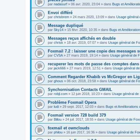
par
nadasurf
»
06 avr. 2020, 23:04
» dans
Bugs et Améliorat
Envoi différé
par
chrisbrem
»
24 mars 2020, 13:09
» dans
Usage général 
Message dupliqué
par
Sky14
»
15 févr. 2020, 10:35
» dans
Bugs et Amélioratio
Messages reçus affichés en double
par
chrisk
»
18 avr. 2019, 07:07
» dans
Usage général de Fo
Foxmail 7.2 : laisser une copie des messages s
par
CVSA
»
27 mars 2019, 19:14
» dans
Usage général de F
recuperer les mots de passe des comptes dans
par
jack666
»
27 mars 2019, 12:51
» dans
Usage général de
Comment Regarder Khabib vs McGregor en Lig
par
ghous
»
06 oct. 2018, 23:58
» dans
Usage général de Fo
Synchornisation Contacts GMAIL
par
robjl.com
»
12 juin 2018, 10:23
» dans
Usage général de 
Problème Foxmail Opera
par
ludi
»
29 sept. 2017, 12:03
» dans
Bugs et Améliorations 
Foxmail version 728 build 379
par
Billou
»
24 juil. 2017, 18:55
» dans
Usage général de Fox
foxmail et ownclouds
par
philou
»
16 juin 2017, 16:36
» dans
Usage général de Fox