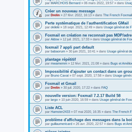
par
MARCHOIS Bernard
»
06 mars 2022, 19:57
» dans
Usag
Créer un nouveau message
par
Drelin
»
27 févr. 2022, 16:13
» dans
The French Foxmai
Perte systématique de l'authentification GMail
par
okilele
»
18 sept. 2021, 12:49
» dans
Usage général de F
Foxmail en création ne reconnait pas MDP/adre
par
Aldow
»
12 juil. 2021, 17:33
» dans
Usage général de Fox
foxmail 7 appli part default
par
babaorum
»
30 juin 2021, 10:41
» dans
Usage général de
plantage répétitif
par
mwamemm
»
12 févr. 2021, 21:08
» dans
Bugs et Amélio
Impossibilité d'ajouter un contact dans un gro
par
Bruno Cavat
»
07 sept. 2020, 17:58
» dans
Usage généra
Foxmail et Gmail
par
Drelin
»
30 juil. 2020, 17:22
» dans
FAQ
nouvelle version: Foxmail 7.2.17 Build 58
par
largo
»
10 juin 2020, 16:59
» dans
Usage général de Fox
Liste ACL
par
Hamster2433
»
07 mai 2020, 16:35
» dans
The French F
problème d'affichage des messages dans la boi
par
guillaumericard
»
26 avr. 2020, 22:57
» dans
Bugs et Amé
pièces jointes