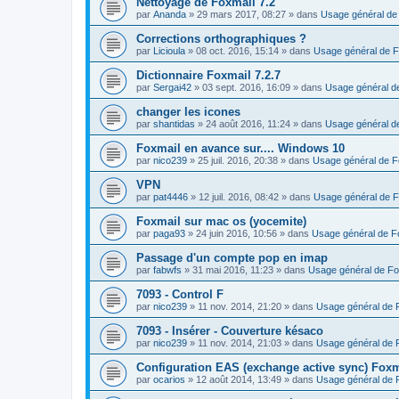
Nettoyage de Foxmail 7.2
par
Ananda
»
29 mars 2017, 08:27
» dans
Usage général de
Corrections orthographiques ?
par
Licioula
»
08 oct. 2016, 15:14
» dans
Usage général de F
Dictionnaire Foxmail 7.2.7
par
Sergai42
»
03 sept. 2016, 16:09
» dans
Usage général d
changer les icones
par
shantidas
»
24 août 2016, 11:24
» dans
Usage général d
Foxmail en avance sur.... Windows 10
par
nico239
»
25 juil. 2016, 20:38
» dans
Usage général de F
VPN
par
pat4446
»
12 juil. 2016, 08:42
» dans
Usage général de F
Foxmail sur mac os (yocemite)
par
paga93
»
24 juin 2016, 10:56
» dans
Usage général de F
Passage d'un compte pop en imap
par
fabwfs
»
31 mai 2016, 11:23
» dans
Usage général de Fo
7093 - Control F
par
nico239
»
11 nov. 2014, 21:20
» dans
Usage général de 
7093 - Insérer - Couverture késaco
par
nico239
»
11 nov. 2014, 21:03
» dans
Usage général de 
Configuration EAS (exchange active sync) Foxm
par
ocarios
»
12 août 2014, 13:49
» dans
Usage général de 