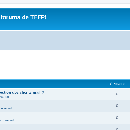
 forums de TFFP!
RÉPONSES
estion des clients mail ?
R
0
Foxmail
é
R
0
 Foxmail
p
é
o
R
0
de Foxmail
p
n
é
o
R
0