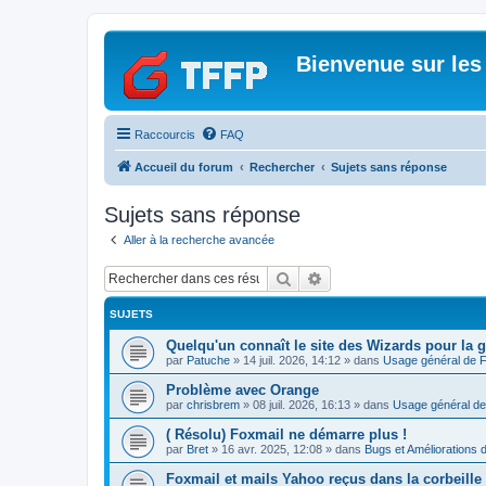
Bienvenue sur les
Raccourcis
FAQ
Accueil du forum
Rechercher
Sujets sans réponse
Sujets sans réponse
Aller à la recherche avancée
Rechercher
Recherche avancée
SUJETS
Quelqu'un connaît le site des Wizards pour la g
par
Patuche
»
14 juil. 2026, 14:12
» dans
Usage général de 
Problème avec Orange
par
chrisbrem
»
08 juil. 2026, 16:13
» dans
Usage général de
( Résolu) Foxmail ne démarre plus !
par
Bret
»
16 avr. 2025, 12:08
» dans
Bugs et Améliorations 
Foxmail et mails Yahoo reçus dans la corbeille