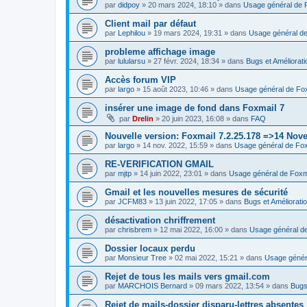
par
didpoy
»
20 mars 2024, 18:10
» dans
Usage général de 
Client mail par défaut
par
Lephilou
»
19 mars 2024, 19:31
» dans
Usage général de
probleme affichage image
par
lulularsu
»
27 févr. 2024, 18:34
» dans
Bugs et Améliorat
Accès forum VIP
par
largo
»
15 août 2023, 10:46
» dans
Usage général de Fo
insérer une image de fond dans Foxmail 7
par
Drelin
»
20 juin 2023, 16:08
» dans
FAQ
Nouvelle version: Foxmail 7.2.25.178 =>14 Nov
par
largo
»
14 nov. 2022, 15:59
» dans
Usage général de Fox
RE-VERIFICATION GMAIL
par
mjtp
»
14 juin 2022, 23:01
» dans
Usage général de Foxm
Gmail et les nouvelles mesures de sécurité
par
JCFM83
»
13 juin 2022, 17:05
» dans
Bugs et Améliorati
désactivation chriffrement
par
chrisbrem
»
12 mai 2022, 16:00
» dans
Usage général d
Dossier locaux perdu
par
Monsieur Tree
»
02 mai 2022, 15:21
» dans
Usage génér
Rejet de tous les mails vers gmail.com
par
MARCHOIS Bernard
»
09 mars 2022, 13:54
» dans
Bugs
Rejet de mails-dossier disparu-lettres absentes