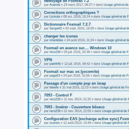
Nettoyage de Foxmail 7.2
par
Ananda
»
29 mars 2017, 08:27
» dans
Usage général de
Corrections orthographiques ?
par
Licioula
»
08 oct. 2016, 15:14
» dans
Usage général de F
Dictionnaire Foxmail 7.2.7
par
Sergai42
»
03 sept. 2016, 16:09
» dans
Usage général d
changer les icones
par
shantidas
»
24 août 2016, 11:24
» dans
Usage général d
Foxmail en avance sur.... Windows 10
par
nico239
»
25 juil. 2016, 20:38
» dans
Usage général de F
VPN
par
pat4446
»
12 juil. 2016, 08:42
» dans
Usage général de F
Foxmail sur mac os (yocemite)
par
paga93
»
24 juin 2016, 10:56
» dans
Usage général de F
Passage d'un compte pop en imap
par
fabwfs
»
31 mai 2016, 11:23
» dans
Usage général de Fo
7093 - Control F
par
nico239
»
11 nov. 2014, 21:20
» dans
Usage général de 
7093 - Insérer - Couverture késaco
par
nico239
»
11 nov. 2014, 21:03
» dans
Usage général de 
Configuration EAS (exchange active sync) Foxm
par
ocarios
»
12 août 2014, 13:49
» dans
Usage général de 