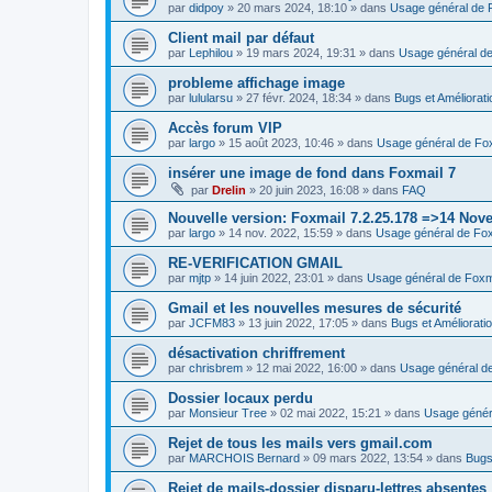
par
didpoy
»
20 mars 2024, 18:10
» dans
Usage général de 
Client mail par défaut
par
Lephilou
»
19 mars 2024, 19:31
» dans
Usage général de
probleme affichage image
par
lulularsu
»
27 févr. 2024, 18:34
» dans
Bugs et Améliorat
Accès forum VIP
par
largo
»
15 août 2023, 10:46
» dans
Usage général de Fo
insérer une image de fond dans Foxmail 7
par
Drelin
»
20 juin 2023, 16:08
» dans
FAQ
Nouvelle version: Foxmail 7.2.25.178 =>14 Nov
par
largo
»
14 nov. 2022, 15:59
» dans
Usage général de Fox
RE-VERIFICATION GMAIL
par
mjtp
»
14 juin 2022, 23:01
» dans
Usage général de Foxm
Gmail et les nouvelles mesures de sécurité
par
JCFM83
»
13 juin 2022, 17:05
» dans
Bugs et Améliorati
désactivation chriffrement
par
chrisbrem
»
12 mai 2022, 16:00
» dans
Usage général d
Dossier locaux perdu
par
Monsieur Tree
»
02 mai 2022, 15:21
» dans
Usage génér
Rejet de tous les mails vers gmail.com
par
MARCHOIS Bernard
»
09 mars 2022, 13:54
» dans
Bugs
Rejet de mails-dossier disparu-lettres absentes