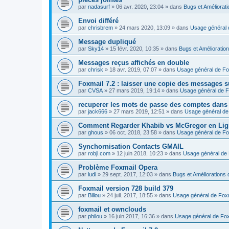
par
nadasurf
»
06 avr. 2020, 23:04
» dans
Bugs et Améliorat
Envoi différé
par
chrisbrem
»
24 mars 2020, 13:09
» dans
Usage général 
Message dupliqué
par
Sky14
»
15 févr. 2020, 10:35
» dans
Bugs et Amélioratio
Messages reçus affichés en double
par
chrisk
»
18 avr. 2019, 07:07
» dans
Usage général de Fo
Foxmail 7.2 : laisser une copie des messages s
par
CVSA
»
27 mars 2019, 19:14
» dans
Usage général de F
recuperer les mots de passe des comptes dans
par
jack666
»
27 mars 2019, 12:51
» dans
Usage général de
Comment Regarder Khabib vs McGregor en Lig
par
ghous
»
06 oct. 2018, 23:58
» dans
Usage général de Fo
Synchornisation Contacts GMAIL
par
robjl.com
»
12 juin 2018, 10:23
» dans
Usage général de 
Problème Foxmail Opera
par
ludi
»
29 sept. 2017, 12:03
» dans
Bugs et Améliorations 
Foxmail version 728 build 379
par
Billou
»
24 juil. 2017, 18:55
» dans
Usage général de Fox
foxmail et ownclouds
par
philou
»
16 juin 2017, 16:36
» dans
Usage général de Fox