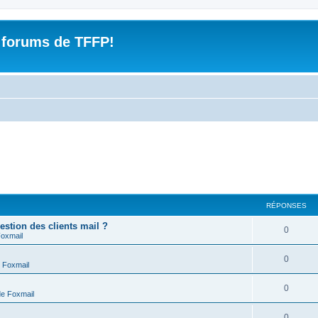
 forums de TFFP!
RÉPONSES
estion des clients mail ?
R
0
Foxmail
é
R
0
 Foxmail
p
é
o
R
0
de Foxmail
p
n
é
o
R
0