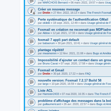
par
MARCHOIS Bernard
»
06 mars 2022, 19:57
» dans
Usag
Créer un nouveau message
par
Drelin
»
27 févr. 2022, 16:13
» dans
The French Foxmai
Perte systématique de l'authentification GMail
par
okilele
»
18 sept. 2021, 12:49
» dans
Usage général de F
Foxmail en création ne reconnait pas MDP/adre
par
Aldow
»
12 juil. 2021, 17:33
» dans
Usage général de Fox
foxmail 7 appli part default
par
babaorum
»
30 juin 2021, 10:41
» dans
Usage général de
plantage répétitif
par
mwamemm
»
12 févr. 2021, 21:08
» dans
Bugs et Amélio
Impossibilité d'ajouter un contact dans un gro
par
Bruno Cavat
»
07 sept. 2020, 17:58
» dans
Usage généra
Foxmail et Gmail
par
Drelin
»
30 juil. 2020, 17:22
» dans
FAQ
nouvelle version: Foxmail 7.2.17 Build 58
par
largo
»
10 juin 2020, 16:59
» dans
Usage général de Fox
Liste ACL
par
Hamster2433
»
07 mai 2020, 16:35
» dans
The French F
problème d'affichage des messages dans la boi
par
guillaumericard
»
26 avr. 2020, 22:57
» dans
Bugs et Amé
pièces jointes