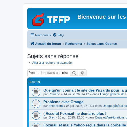
Bienvenue sur les
Raccourcis
FAQ
Accueil du forum
Rechercher
Sujets sans réponse
Sujets sans réponse
Aller à la recherche avancée
Rechercher
Recherche avancée
SUJETS
Quelqu'un connaît le site des Wizards pour la g
par
Patuche
»
14 juil. 2026, 14:12
» dans
Usage général de 
Problème avec Orange
par
chrisbrem
»
08 juil. 2026, 16:13
» dans
Usage général de
( Résolu) Foxmail ne démarre plus !
par
Bret
»
16 avr. 2025, 12:08
» dans
Bugs et Améliorations 
Foxmail et mails Yahoo reçus dans la corbeille