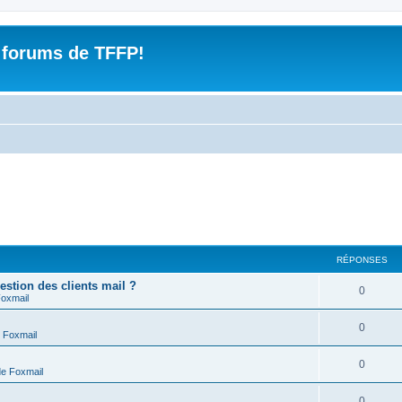
 forums de TFFP!
RÉPONSES
estion des clients mail ?
R
0
Foxmail
é
R
0
 Foxmail
p
é
o
R
0
de Foxmail
p
n
é
o
R
0