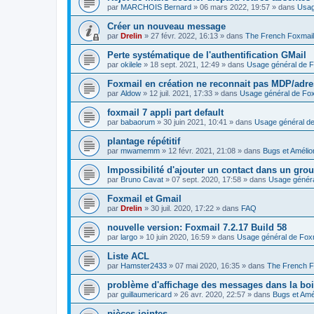
par
MARCHOIS Bernard
»
06 mars 2022, 19:57
» dans
Usag
Créer un nouveau message
par
Drelin
»
27 févr. 2022, 16:13
» dans
The French Foxmai
Perte systématique de l'authentification GMail
par
okilele
»
18 sept. 2021, 12:49
» dans
Usage général de F
Foxmail en création ne reconnait pas MDP/adre
par
Aldow
»
12 juil. 2021, 17:33
» dans
Usage général de Fox
foxmail 7 appli part default
par
babaorum
»
30 juin 2021, 10:41
» dans
Usage général de
plantage répétitif
par
mwamemm
»
12 févr. 2021, 21:08
» dans
Bugs et Amélio
Impossibilité d'ajouter un contact dans un gro
par
Bruno Cavat
»
07 sept. 2020, 17:58
» dans
Usage généra
Foxmail et Gmail
par
Drelin
»
30 juil. 2020, 17:22
» dans
FAQ
nouvelle version: Foxmail 7.2.17 Build 58
par
largo
»
10 juin 2020, 16:59
» dans
Usage général de Fox
Liste ACL
par
Hamster2433
»
07 mai 2020, 16:35
» dans
The French F
problème d'affichage des messages dans la boi
par
guillaumericard
»
26 avr. 2020, 22:57
» dans
Bugs et Amé
pièces jointes