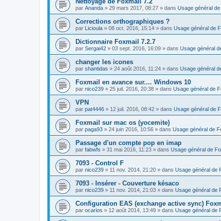
Nettoyage de Foxmail 7.2
par
Ananda
»
29 mars 2017, 08:27
» dans
Usage général de
Corrections orthographiques ?
par
Licioula
»
08 oct. 2016, 15:14
» dans
Usage général de F
Dictionnaire Foxmail 7.2.7
par
Sergai42
»
03 sept. 2016, 16:09
» dans
Usage général d
changer les icones
par
shantidas
»
24 août 2016, 11:24
» dans
Usage général d
Foxmail en avance sur.... Windows 10
par
nico239
»
25 juil. 2016, 20:38
» dans
Usage général de F
VPN
par
pat4446
»
12 juil. 2016, 08:42
» dans
Usage général de F
Foxmail sur mac os (yocemite)
par
paga93
»
24 juin 2016, 10:56
» dans
Usage général de F
Passage d'un compte pop en imap
par
fabwfs
»
31 mai 2016, 11:23
» dans
Usage général de Fo
7093 - Control F
par
nico239
»
11 nov. 2014, 21:20
» dans
Usage général de 
7093 - Insérer - Couverture késaco
par
nico239
»
11 nov. 2014, 21:03
» dans
Usage général de 
Configuration EAS (exchange active sync) Foxm
par
ocarios
»
12 août 2014, 13:49
» dans
Usage général de 