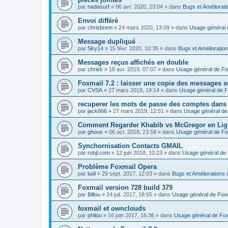
par
nadasurf
»
06 avr. 2020, 23:04
» dans
Bugs et Améliorat
Envoi différé
par
chrisbrem
»
24 mars 2020, 13:09
» dans
Usage général 
Message dupliqué
par
Sky14
»
15 févr. 2020, 10:35
» dans
Bugs et Amélioratio
Messages reçus affichés en double
par
chrisk
»
18 avr. 2019, 07:07
» dans
Usage général de Fo
Foxmail 7.2 : laisser une copie des messages s
par
CVSA
»
27 mars 2019, 19:14
» dans
Usage général de F
recuperer les mots de passe des comptes dans
par
jack666
»
27 mars 2019, 12:51
» dans
Usage général de
Comment Regarder Khabib vs McGregor en Lig
par
ghous
»
06 oct. 2018, 23:58
» dans
Usage général de Fo
Synchornisation Contacts GMAIL
par
robjl.com
»
12 juin 2018, 10:23
» dans
Usage général de 
Problème Foxmail Opera
par
ludi
»
29 sept. 2017, 12:03
» dans
Bugs et Améliorations 
Foxmail version 728 build 379
par
Billou
»
24 juil. 2017, 18:55
» dans
Usage général de Fox
foxmail et ownclouds
par
philou
»
16 juin 2017, 16:36
» dans
Usage général de Fox