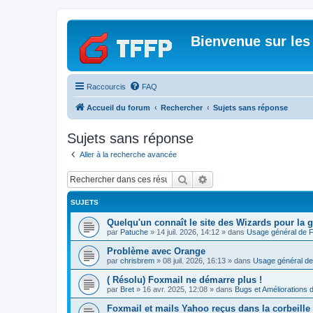
Bienvenue sur les
Raccourcis
FAQ
Accueil du forum
Rechercher
Sujets sans réponse
Sujets sans réponse
Aller à la recherche avancée
Rechercher
Recherche avancée
SUJETS
Quelqu'un connaît le site des Wizards pour la g
par
Patuche
»
14 juil. 2026, 14:12
» dans
Usage général de 
Problème avec Orange
par
chrisbrem
»
08 juil. 2026, 16:13
» dans
Usage général de
( Résolu) Foxmail ne démarre plus !
par
Bret
»
16 avr. 2025, 12:08
» dans
Bugs et Améliorations 
Foxmail et mails Yahoo reçus dans la corbeille