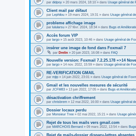
par
didpoy
»
20 mars 2024, 18:10
» dans
Usage général de 
Client mail par défaut
par
Lephilou
»
19 mars 2024, 19:31
» dans
Usage général de
probleme affichage image
par
lulularsu
»
27 févr. 2024, 18:34
» dans
Bugs et Améliorat
Accès forum VIP
par
largo
»
15 août 2023, 10:46
» dans
Usage général de Fo
insérer une image de fond dans Foxmail 7
par
Drelin
»
20 juin 2023, 16:08
» dans
FAQ
Nouvelle version: Foxmail 7.2.25.178 =>14 Nov
par
largo
»
14 nov. 2022, 15:59
» dans
Usage général de Fox
RE-VERIFICATION GMAIL
par
mjtp
»
14 juin 2022, 23:01
» dans
Usage général de Foxm
Gmail et les nouvelles mesures de sécurité
par
JCFM83
»
13 juin 2022, 17:05
» dans
Bugs et Améliorati
désactivation chriffrement
par
chrisbrem
»
12 mai 2022, 16:00
» dans
Usage général d
Dossier locaux perdu
par
Monsieur Tree
»
02 mai 2022, 15:21
» dans
Usage génér
Rejet de tous les mails vers gmail.com
par
MARCHOIS Bernard
»
09 mars 2022, 13:54
» dans
Bugs
Rejet de mails-dossier disparu-lettres absentes