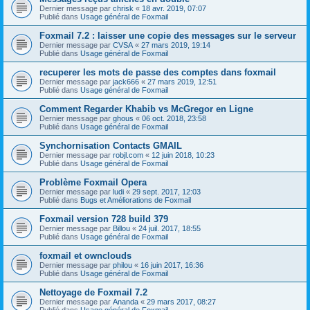
Dernier message par
chrisk
«
18 avr. 2019, 07:07
Publié dans
Usage général de Foxmail
Foxmail 7.2 : laisser une copie des messages sur le serveur
Dernier message par
CVSA
«
27 mars 2019, 19:14
Publié dans
Usage général de Foxmail
recuperer les mots de passe des comptes dans foxmail
Dernier message par
jack666
«
27 mars 2019, 12:51
Publié dans
Usage général de Foxmail
Comment Regarder Khabib vs McGregor en Ligne
Dernier message par
ghous
«
06 oct. 2018, 23:58
Publié dans
Usage général de Foxmail
Synchornisation Contacts GMAIL
Dernier message par
robjl.com
«
12 juin 2018, 10:23
Publié dans
Usage général de Foxmail
Problème Foxmail Opera
Dernier message par
ludi
«
29 sept. 2017, 12:03
Publié dans
Bugs et Améliorations de Foxmail
Foxmail version 728 build 379
Dernier message par
Billou
«
24 juil. 2017, 18:55
Publié dans
Usage général de Foxmail
foxmail et ownclouds
Dernier message par
philou
«
16 juin 2017, 16:36
Publié dans
Usage général de Foxmail
Nettoyage de Foxmail 7.2
Dernier message par
Ananda
«
29 mars 2017, 08:27
Publié dans
Usage général de Foxmail