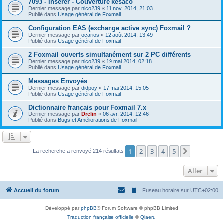
7093 - Insérer - Couverture késaco
Dernier message par
nico239
«
11 nov. 2014, 21:03
Publié dans
Usage général de Foxmail
Configuration EAS (exchange active sync) Foxmail ?
Dernier message par
ocarios
«
12 août 2014, 13:49
Publié dans
Usage général de Foxmail
2 Foxmail ouverts simultanément sur 2 PC différents
Dernier message par
nico239
«
19 mai 2014, 02:18
Publié dans
Usage général de Foxmail
Messages Envoyés
Dernier message par
didpoy
«
17 mai 2014, 15:05
Publié dans
Usage général de Foxmail
Dictionnaire français pour Foxmail 7.x
Dernier message par
Drelin
«
06 avr. 2014, 12:46
Publié dans
Bugs et Améliorations de Foxmail
1
2
3
4
5
Suivant
La recherche a renvoyé 214 résultats
Aller
Accueil du forum
Fuseau horaire sur
UTC+02:00
Développé par
phpBB
® Forum Software © phpBB Limited
Traduction française officielle
©
Qiaeru