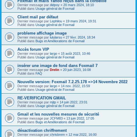
Foxmail et mails Yahoo reçus dans la corbeille
Dernier message par
didpoy
«
20 mars 2024, 18:10
Publié dans
Usage général de Foxmail
Client mail par défaut
Dernier message par
Lephilou
«
19 mars 2024, 19:31
Publié dans
Usage général de Foxmail
probleme affichage image
Dernier message par
lulularsu
«
27 févr. 2024, 18:34
Publié dans
Bugs et Améliorations de Foxmail
Accès forum VIP
Dernier message par
largo
«
15 août 2023, 10:46
Publié dans
Usage général de Foxmail
insérer une image de fond dans Foxmail 7
Dernier message par
Drelin
«
20 juin 2023, 16:08
Publié dans
FAQ
Nouvelle version: Foxmail 7.2.25.178 =>14 Novembre 2022
Dernier message par
largo
«
14 nov. 2022, 15:59
Publié dans
Usage général de Foxmail
RE-VERIFICATION GMAIL
Dernier message par
mjtp
«
14 juin 2022, 23:01
Publié dans
Usage général de Foxmail
Gmail et les nouvelles mesures de sécurité
Dernier message par
JCFM83
«
13 juin 2022, 17:05
Publié dans
Bugs et Améliorations de Foxmail
désactivation chriffrement
Dernier message par
chrisbrem
«
12 mai 2022, 16:00