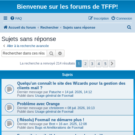
Bienvenue sur les forums de TFFP!
FAQ
Inscription
Connexion
R
Accueil du forum
Rechercher
Sujets sans réponse
e
Sujets sans réponse
c
Aller à la recherche avancée
h
Rechercher
Recherche avancée
e
1
2
3
4
5
Suivant
La recherche a renvoyé 214 résultats
r
c
Sujets
h
Quelqu'un connaît le site des Wizards pour la gestion des
e
clients mail ?
Dernier message par
Patuche
«
14 juil. 2026, 14:12
r
Publié dans
Usage général de Foxmail
Problème avec Orange
Dernier message par
chrisbrem
«
08 juil. 2026, 16:13
Publié dans
Usage général de Foxmail
( Résolu) Foxmail ne démarre plus !
Dernier message par
Bret
«
16 avr. 2025, 12:08
Publié dans
Bugs et Améliorations de Foxmail