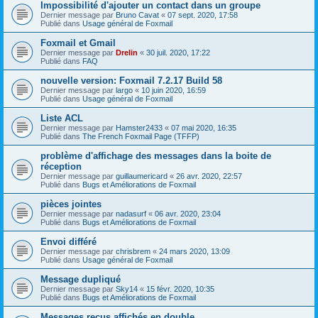
Impossibilité d'ajouter un contact dans un groupe
Dernier message par
Bruno Cavat
«
07 sept. 2020, 17:58
Publié dans
Usage général de Foxmail
Foxmail et Gmail
Dernier message par
Drelin
«
30 juil. 2020, 17:22
Publié dans
FAQ
nouvelle version: Foxmail 7.2.17 Build 58
Dernier message par
largo
«
10 juin 2020, 16:59
Publié dans
Usage général de Foxmail
Liste ACL
Dernier message par
Hamster2433
«
07 mai 2020, 16:35
Publié dans
The French Foxmail Page (TFFP)
problème d'affichage des messages dans la boite de
réception
Dernier message par
guillaumericard
«
26 avr. 2020, 22:57
Publié dans
Bugs et Améliorations de Foxmail
pièces jointes
Dernier message par
nadasurf
«
06 avr. 2020, 23:04
Publié dans
Bugs et Améliorations de Foxmail
Envoi différé
Dernier message par
chrisbrem
«
24 mars 2020, 13:09
Publié dans
Usage général de Foxmail
Message dupliqué
Dernier message par
Sky14
«
15 févr. 2020, 10:35
Publié dans
Bugs et Améliorations de Foxmail
Messages reçus affichés en double