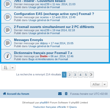
7093 - Insérer - Couverture késaco
Dernier message par
nico239
«
11 nov. 2014, 21:03
Publié dans
Usage général de Foxmail
Configuration EAS (exchange active sync) Foxmail ?
Dernier message par
ocarios
«
12 août 2014, 13:49
Publié dans
Usage général de Foxmail
2 Foxmail ouverts simultanément sur 2 PC différents
Dernier message par
nico239
«
19 mai 2014, 02:18
Publié dans
Usage général de Foxmail
Messages Envoyés
Dernier message par
didpoy
«
17 mai 2014, 15:05
Publié dans
Usage général de Foxmail
Dictionnaire français pour Foxmail 7.x
Dernier message par
Drelin
«
06 avr. 2014, 12:46
Publié dans
Bugs et Améliorations de Foxmail
1
2
3
4
5
Suivant
La recherche a renvoyé 214 résultats
Aller
Accueil du forum
Fuseau horaire sur
UTC+02:00
Développé par
phpBB
® Forum Software © phpBB Limited
Traduction française officielle
©
Qiaeru