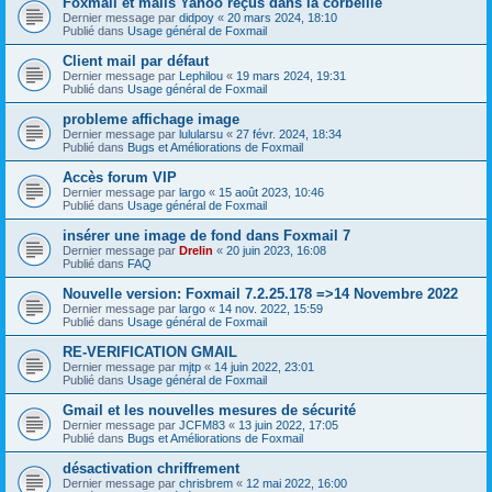
Foxmail et mails Yahoo reçus dans la corbeille
Dernier message par
didpoy
«
20 mars 2024, 18:10
Publié dans
Usage général de Foxmail
Client mail par défaut
Dernier message par
Lephilou
«
19 mars 2024, 19:31
Publié dans
Usage général de Foxmail
probleme affichage image
Dernier message par
lulularsu
«
27 févr. 2024, 18:34
Publié dans
Bugs et Améliorations de Foxmail
Accès forum VIP
Dernier message par
largo
«
15 août 2023, 10:46
Publié dans
Usage général de Foxmail
insérer une image de fond dans Foxmail 7
Dernier message par
Drelin
«
20 juin 2023, 16:08
Publié dans
FAQ
Nouvelle version: Foxmail 7.2.25.178 =>14 Novembre 2022
Dernier message par
largo
«
14 nov. 2022, 15:59
Publié dans
Usage général de Foxmail
RE-VERIFICATION GMAIL
Dernier message par
mjtp
«
14 juin 2022, 23:01
Publié dans
Usage général de Foxmail
Gmail et les nouvelles mesures de sécurité
Dernier message par
JCFM83
«
13 juin 2022, 17:05
Publié dans
Bugs et Améliorations de Foxmail
désactivation chriffrement
Dernier message par
chrisbrem
«
12 mai 2022, 16:00