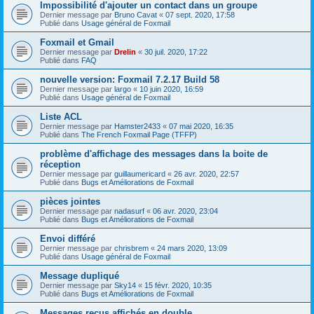
Impossibilité d'ajouter un contact dans un groupe
Dernier message par
Bruno Cavat
«
07 sept. 2020, 17:58
Publié dans
Usage général de Foxmail
Foxmail et Gmail
Dernier message par
Drelin
«
30 juil. 2020, 17:22
Publié dans
FAQ
nouvelle version: Foxmail 7.2.17 Build 58
Dernier message par
largo
«
10 juin 2020, 16:59
Publié dans
Usage général de Foxmail
Liste ACL
Dernier message par
Hamster2433
«
07 mai 2020, 16:35
Publié dans
The French Foxmail Page (TFFP)
problème d'affichage des messages dans la boite de
réception
Dernier message par
guillaumericard
«
26 avr. 2020, 22:57
Publié dans
Bugs et Améliorations de Foxmail
pièces jointes
Dernier message par
nadasurf
«
06 avr. 2020, 23:04
Publié dans
Bugs et Améliorations de Foxmail
Envoi différé
Dernier message par
chrisbrem
«
24 mars 2020, 13:09
Publié dans
Usage général de Foxmail
Message dupliqué
Dernier message par
Sky14
«
15 févr. 2020, 10:35
Publié dans
Bugs et Améliorations de Foxmail
Messages reçus affichés en double