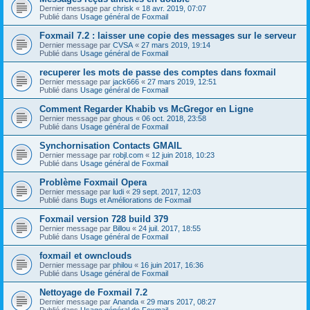
Dernier message par
chrisk
«
18 avr. 2019, 07:07
Publié dans
Usage général de Foxmail
Foxmail 7.2 : laisser une copie des messages sur le serveur
Dernier message par
CVSA
«
27 mars 2019, 19:14
Publié dans
Usage général de Foxmail
recuperer les mots de passe des comptes dans foxmail
Dernier message par
jack666
«
27 mars 2019, 12:51
Publié dans
Usage général de Foxmail
Comment Regarder Khabib vs McGregor en Ligne
Dernier message par
ghous
«
06 oct. 2018, 23:58
Publié dans
Usage général de Foxmail
Synchornisation Contacts GMAIL
Dernier message par
robjl.com
«
12 juin 2018, 10:23
Publié dans
Usage général de Foxmail
Problème Foxmail Opera
Dernier message par
ludi
«
29 sept. 2017, 12:03
Publié dans
Bugs et Améliorations de Foxmail
Foxmail version 728 build 379
Dernier message par
Billou
«
24 juil. 2017, 18:55
Publié dans
Usage général de Foxmail
foxmail et ownclouds
Dernier message par
philou
«
16 juin 2017, 16:36
Publié dans
Usage général de Foxmail
Nettoyage de Foxmail 7.2
Dernier message par
Ananda
«
29 mars 2017, 08:27
Publié dans
Usage général de Foxmail