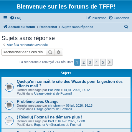
Bienvenue sur les forums de TFFP!
FAQ
Inscription
Connexion
R
Accueil du forum
Rechercher
Sujets sans réponse
e
Sujets sans réponse
c
Aller à la recherche avancée
h
Rechercher
Recherche avancée
e
1
2
3
4
5
Suivant
La recherche a renvoyé 214 résultats
r
c
Sujets
h
Quelqu'un connaît le site des Wizards pour la gestion des
e
clients mail ?
Dernier message par
Patuche
«
14 juil. 2026, 14:12
r
Publié dans
Usage général de Foxmail
Problème avec Orange
Dernier message par
chrisbrem
«
08 juil. 2026, 16:13
Publié dans
Usage général de Foxmail
( Résolu) Foxmail ne démarre plus !
Dernier message par
Bret
«
16 avr. 2025, 12:08
Publié dans
Bugs et Améliorations de Foxmail