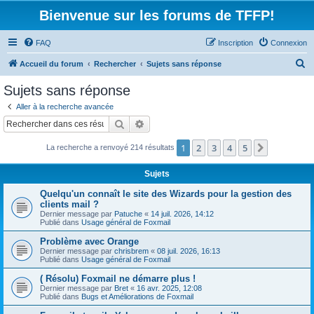
Bienvenue sur les forums de TFFP!
FAQ
Inscription
Connexion
R
Accueil du forum
Rechercher
Sujets sans réponse
e
Sujets sans réponse
c
Aller à la recherche avancée
h
Rechercher
Recherche avancée
e
1
2
3
4
5
Suivant
La recherche a renvoyé 214 résultats
r
c
Sujets
h
Quelqu'un connaît le site des Wizards pour la gestion des
e
clients mail ?
Dernier message par
Patuche
«
14 juil. 2026, 14:12
r
Publié dans
Usage général de Foxmail
Problème avec Orange
Dernier message par
chrisbrem
«
08 juil. 2026, 16:13
Publié dans
Usage général de Foxmail
( Résolu) Foxmail ne démarre plus !
Dernier message par
Bret
«
16 avr. 2025, 12:08
Publié dans
Bugs et Améliorations de Foxmail