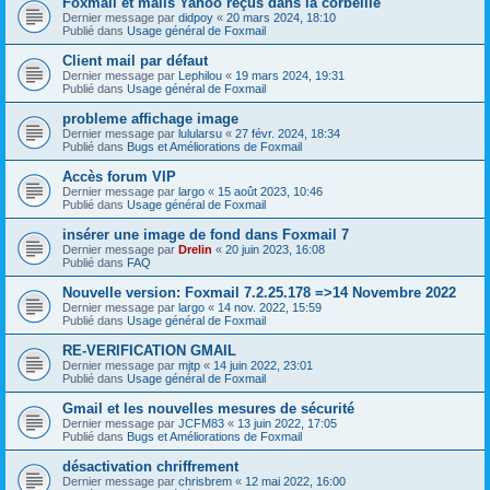
Foxmail et mails Yahoo reçus dans la corbeille
Dernier message par
didpoy
«
20 mars 2024, 18:10
Publié dans
Usage général de Foxmail
Client mail par défaut
Dernier message par
Lephilou
«
19 mars 2024, 19:31
Publié dans
Usage général de Foxmail
probleme affichage image
Dernier message par
lulularsu
«
27 févr. 2024, 18:34
Publié dans
Bugs et Améliorations de Foxmail
Accès forum VIP
Dernier message par
largo
«
15 août 2023, 10:46
Publié dans
Usage général de Foxmail
insérer une image de fond dans Foxmail 7
Dernier message par
Drelin
«
20 juin 2023, 16:08
Publié dans
FAQ
Nouvelle version: Foxmail 7.2.25.178 =>14 Novembre 2022
Dernier message par
largo
«
14 nov. 2022, 15:59
Publié dans
Usage général de Foxmail
RE-VERIFICATION GMAIL
Dernier message par
mjtp
«
14 juin 2022, 23:01
Publié dans
Usage général de Foxmail
Gmail et les nouvelles mesures de sécurité
Dernier message par
JCFM83
«
13 juin 2022, 17:05
Publié dans
Bugs et Améliorations de Foxmail
désactivation chriffrement
Dernier message par
chrisbrem
«
12 mai 2022, 16:00