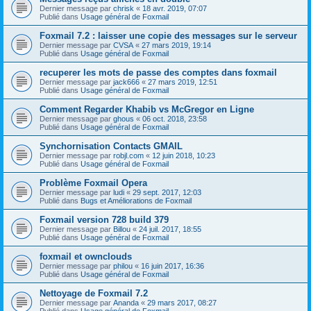
Dernier message par
chrisk
«
18 avr. 2019, 07:07
Publié dans
Usage général de Foxmail
Foxmail 7.2 : laisser une copie des messages sur le serveur
Dernier message par
CVSA
«
27 mars 2019, 19:14
Publié dans
Usage général de Foxmail
recuperer les mots de passe des comptes dans foxmail
Dernier message par
jack666
«
27 mars 2019, 12:51
Publié dans
Usage général de Foxmail
Comment Regarder Khabib vs McGregor en Ligne
Dernier message par
ghous
«
06 oct. 2018, 23:58
Publié dans
Usage général de Foxmail
Synchornisation Contacts GMAIL
Dernier message par
robjl.com
«
12 juin 2018, 10:23
Publié dans
Usage général de Foxmail
Problème Foxmail Opera
Dernier message par
ludi
«
29 sept. 2017, 12:03
Publié dans
Bugs et Améliorations de Foxmail
Foxmail version 728 build 379
Dernier message par
Billou
«
24 juil. 2017, 18:55
Publié dans
Usage général de Foxmail
foxmail et ownclouds
Dernier message par
philou
«
16 juin 2017, 16:36
Publié dans
Usage général de Foxmail
Nettoyage de Foxmail 7.2
Dernier message par
Ananda
«
29 mars 2017, 08:27
Publié dans
Usage général de Foxmail