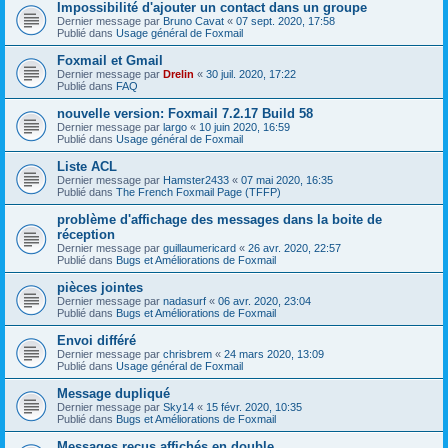
Impossibilité d'ajouter un contact dans un groupe
Dernier message par
Bruno Cavat
«
07 sept. 2020, 17:58
Publié dans
Usage général de Foxmail
Foxmail et Gmail
Dernier message par
Drelin
«
30 juil. 2020, 17:22
Publié dans
FAQ
nouvelle version: Foxmail 7.2.17 Build 58
Dernier message par
largo
«
10 juin 2020, 16:59
Publié dans
Usage général de Foxmail
Liste ACL
Dernier message par
Hamster2433
«
07 mai 2020, 16:35
Publié dans
The French Foxmail Page (TFFP)
problème d'affichage des messages dans la boite de
réception
Dernier message par
guillaumericard
«
26 avr. 2020, 22:57
Publié dans
Bugs et Améliorations de Foxmail
pièces jointes
Dernier message par
nadasurf
«
06 avr. 2020, 23:04
Publié dans
Bugs et Améliorations de Foxmail
Envoi différé
Dernier message par
chrisbrem
«
24 mars 2020, 13:09
Publié dans
Usage général de Foxmail
Message dupliqué
Dernier message par
Sky14
«
15 févr. 2020, 10:35
Publié dans
Bugs et Améliorations de Foxmail
Messages reçus affichés en double