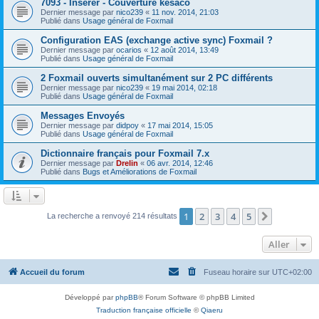
7093 - Insérer - Couverture késaco
Dernier message par
nico239
«
11 nov. 2014, 21:03
Publié dans
Usage général de Foxmail
Configuration EAS (exchange active sync) Foxmail ?
Dernier message par
ocarios
«
12 août 2014, 13:49
Publié dans
Usage général de Foxmail
2 Foxmail ouverts simultanément sur 2 PC différents
Dernier message par
nico239
«
19 mai 2014, 02:18
Publié dans
Usage général de Foxmail
Messages Envoyés
Dernier message par
didpoy
«
17 mai 2014, 15:05
Publié dans
Usage général de Foxmail
Dictionnaire français pour Foxmail 7.x
Dernier message par
Drelin
«
06 avr. 2014, 12:46
Publié dans
Bugs et Améliorations de Foxmail
1
2
3
4
5
Suivant
La recherche a renvoyé 214 résultats
Aller
Accueil du forum
Fuseau horaire sur
UTC+02:00
Développé par
phpBB
® Forum Software © phpBB Limited
Traduction française officielle
©
Qiaeru