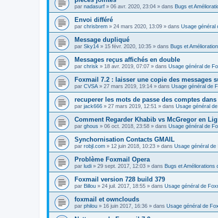
par
nadasurf
»
06 avr. 2020, 23:04
» dans
Bugs et Améliorat
Envoi différé
par
chrisbrem
»
24 mars 2020, 13:09
» dans
Usage général 
Message dupliqué
par
Sky14
»
15 févr. 2020, 10:35
» dans
Bugs et Amélioratio
Messages reçus affichés en double
par
chrisk
»
18 avr. 2019, 07:07
» dans
Usage général de Fo
Foxmail 7.2 : laisser une copie des messages s
par
CVSA
»
27 mars 2019, 19:14
» dans
Usage général de F
recuperer les mots de passe des comptes dans
par
jack666
»
27 mars 2019, 12:51
» dans
Usage général de
Comment Regarder Khabib vs McGregor en Lig
par
ghous
»
06 oct. 2018, 23:58
» dans
Usage général de Fo
Synchornisation Contacts GMAIL
par
robjl.com
»
12 juin 2018, 10:23
» dans
Usage général de 
Problème Foxmail Opera
par
ludi
»
29 sept. 2017, 12:03
» dans
Bugs et Améliorations 
Foxmail version 728 build 379
par
Billou
»
24 juil. 2017, 18:55
» dans
Usage général de Fox
foxmail et ownclouds
par
philou
»
16 juin 2017, 16:36
» dans
Usage général de Fox