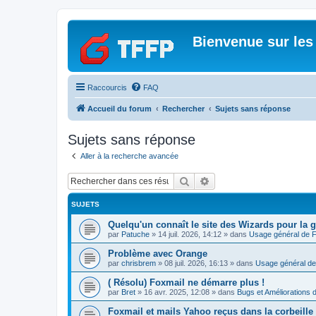
Bienvenue sur les
Raccourcis
FAQ
Accueil du forum
Rechercher
Sujets sans réponse
Sujets sans réponse
Aller à la recherche avancée
Rechercher
Recherche avancée
SUJETS
Quelqu'un connaît le site des Wizards pour la g
par
Patuche
»
14 juil. 2026, 14:12
» dans
Usage général de 
Problème avec Orange
par
chrisbrem
»
08 juil. 2026, 16:13
» dans
Usage général de
( Résolu) Foxmail ne démarre plus !
par
Bret
»
16 avr. 2025, 12:08
» dans
Bugs et Améliorations 
Foxmail et mails Yahoo reçus dans la corbeille