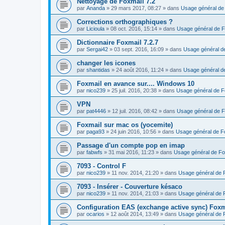
Nettoyage de Foxmail 7.2
par
Ananda
»
29 mars 2017, 08:27
» dans
Usage général de
Corrections orthographiques ?
par
Licioula
»
08 oct. 2016, 15:14
» dans
Usage général de F
Dictionnaire Foxmail 7.2.7
par
Sergai42
»
03 sept. 2016, 16:09
» dans
Usage général d
changer les icones
par
shantidas
»
24 août 2016, 11:24
» dans
Usage général d
Foxmail en avance sur.... Windows 10
par
nico239
»
25 juil. 2016, 20:38
» dans
Usage général de F
VPN
par
pat4446
»
12 juil. 2016, 08:42
» dans
Usage général de F
Foxmail sur mac os (yocemite)
par
paga93
»
24 juin 2016, 10:56
» dans
Usage général de F
Passage d'un compte pop en imap
par
fabwfs
»
31 mai 2016, 11:23
» dans
Usage général de Fo
7093 - Control F
par
nico239
»
11 nov. 2014, 21:20
» dans
Usage général de 
7093 - Insérer - Couverture késaco
par
nico239
»
11 nov. 2014, 21:03
» dans
Usage général de 
Configuration EAS (exchange active sync) Foxm
par
ocarios
»
12 août 2014, 13:49
» dans
Usage général de 