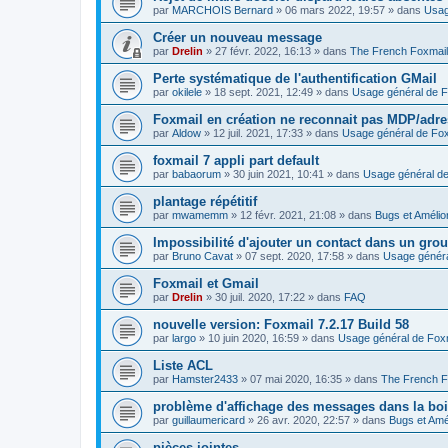
par
MARCHOIS Bernard
»
06 mars 2022, 19:57
» dans
Usag
Créer un nouveau message
par
Drelin
»
27 févr. 2022, 16:13
» dans
The French Foxmai
Perte systématique de l'authentification GMail
par
okilele
»
18 sept. 2021, 12:49
» dans
Usage général de F
Foxmail en création ne reconnait pas MDP/adre
par
Aldow
»
12 juil. 2021, 17:33
» dans
Usage général de Fox
foxmail 7 appli part default
par
babaorum
»
30 juin 2021, 10:41
» dans
Usage général de
plantage répétitif
par
mwamemm
»
12 févr. 2021, 21:08
» dans
Bugs et Amélio
Impossibilité d'ajouter un contact dans un gro
par
Bruno Cavat
»
07 sept. 2020, 17:58
» dans
Usage généra
Foxmail et Gmail
par
Drelin
»
30 juil. 2020, 17:22
» dans
FAQ
nouvelle version: Foxmail 7.2.17 Build 58
par
largo
»
10 juin 2020, 16:59
» dans
Usage général de Fox
Liste ACL
par
Hamster2433
»
07 mai 2020, 16:35
» dans
The French F
problème d'affichage des messages dans la boi
par
guillaumericard
»
26 avr. 2020, 22:57
» dans
Bugs et Amé
pièces jointes