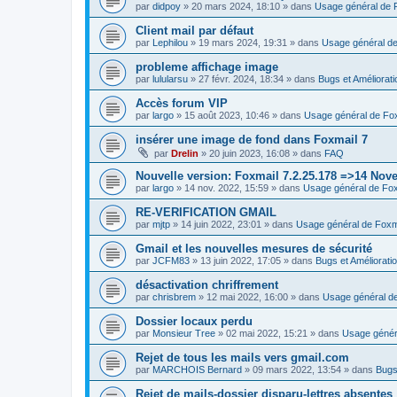
par
didpoy
»
20 mars 2024, 18:10
» dans
Usage général de 
Client mail par défaut
par
Lephilou
»
19 mars 2024, 19:31
» dans
Usage général de
probleme affichage image
par
lulularsu
»
27 févr. 2024, 18:34
» dans
Bugs et Améliorat
Accès forum VIP
par
largo
»
15 août 2023, 10:46
» dans
Usage général de Fo
insérer une image de fond dans Foxmail 7
par
Drelin
»
20 juin 2023, 16:08
» dans
FAQ
Nouvelle version: Foxmail 7.2.25.178 =>14 Nov
par
largo
»
14 nov. 2022, 15:59
» dans
Usage général de Fox
RE-VERIFICATION GMAIL
par
mjtp
»
14 juin 2022, 23:01
» dans
Usage général de Foxm
Gmail et les nouvelles mesures de sécurité
par
JCFM83
»
13 juin 2022, 17:05
» dans
Bugs et Améliorati
désactivation chriffrement
par
chrisbrem
»
12 mai 2022, 16:00
» dans
Usage général d
Dossier locaux perdu
par
Monsieur Tree
»
02 mai 2022, 15:21
» dans
Usage génér
Rejet de tous les mails vers gmail.com
par
MARCHOIS Bernard
»
09 mars 2022, 13:54
» dans
Bugs
Rejet de mails-dossier disparu-lettres absentes