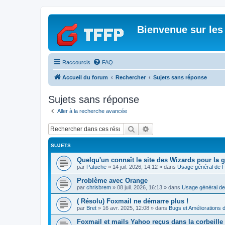
Bienvenue sur les
Raccourcis
FAQ
Accueil du forum
Rechercher
Sujets sans réponse
Sujets sans réponse
Aller à la recherche avancée
Rechercher
Recherche avancée
SUJETS
Quelqu'un connaît le site des Wizards pour la g
par
Patuche
»
14 juil. 2026, 14:12
» dans
Usage général de 
Problème avec Orange
par
chrisbrem
»
08 juil. 2026, 16:13
» dans
Usage général de
( Résolu) Foxmail ne démarre plus !
par
Bret
»
16 avr. 2025, 12:08
» dans
Bugs et Améliorations 
Foxmail et mails Yahoo reçus dans la corbeille