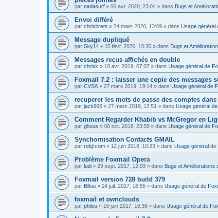
par
nadasurf
»
06 avr. 2020, 23:04
» dans
Bugs et Améliorat
Envoi différé
par
chrisbrem
»
24 mars 2020, 13:09
» dans
Usage général 
Message dupliqué
par
Sky14
»
15 févr. 2020, 10:35
» dans
Bugs et Amélioratio
Messages reçus affichés en double
par
chrisk
»
18 avr. 2019, 07:07
» dans
Usage général de Fo
Foxmail 7.2 : laisser une copie des messages s
par
CVSA
»
27 mars 2019, 19:14
» dans
Usage général de F
recuperer les mots de passe des comptes dans
par
jack666
»
27 mars 2019, 12:51
» dans
Usage général de
Comment Regarder Khabib vs McGregor en Lig
par
ghous
»
06 oct. 2018, 23:58
» dans
Usage général de Fo
Synchornisation Contacts GMAIL
par
robjl.com
»
12 juin 2018, 10:23
» dans
Usage général de 
Problème Foxmail Opera
par
ludi
»
29 sept. 2017, 12:03
» dans
Bugs et Améliorations 
Foxmail version 728 build 379
par
Billou
»
24 juil. 2017, 18:55
» dans
Usage général de Fox
foxmail et ownclouds
par
philou
»
16 juin 2017, 16:36
» dans
Usage général de Fox