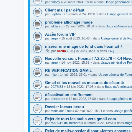
par
didpoy
»
20 mars 2024, 18:10
» dans
Usage général de 
Client mail par défaut
par
Lephilou
»
19 mars 2024, 19:31
» dans
Usage général de
probleme affichage image
par
lulularsu
»
27 févr. 2024, 18:34
» dans
Bugs et Améliorat
Accès forum VIP
par
largo
»
15 août 2023, 10:46
» dans
Usage général de Fo
insérer une image de fond dans Foxmail 7
par
Drelin
»
20 juin 2023, 16:08
» dans
FAQ
Nouvelle version: Foxmail 7.2.25.178 =>14 Nov
par
largo
»
14 nov. 2022, 15:59
» dans
Usage général de Fox
RE-VERIFICATION GMAIL
par
mjtp
»
14 juin 2022, 23:01
» dans
Usage général de Foxm
Gmail et les nouvelles mesures de sécurité
par
JCFM83
»
13 juin 2022, 17:05
» dans
Bugs et Améliorati
désactivation chriffrement
par
chrisbrem
»
12 mai 2022, 16:00
» dans
Usage général d
Dossier locaux perdu
par
Monsieur Tree
»
02 mai 2022, 15:21
» dans
Usage génér
Rejet de tous les mails vers gmail.com
par
MARCHOIS Bernard
»
09 mars 2022, 13:54
» dans
Bugs
Rejet de mails-dossier disparu-lettres absentes