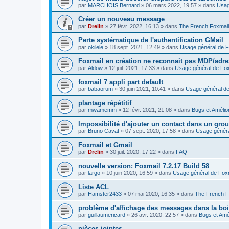
par
MARCHOIS Bernard
»
06 mars 2022, 19:57
» dans
Usag
Créer un nouveau message
par
Drelin
»
27 févr. 2022, 16:13
» dans
The French Foxmai
Perte systématique de l'authentification GMail
par
okilele
»
18 sept. 2021, 12:49
» dans
Usage général de F
Foxmail en création ne reconnait pas MDP/adre
par
Aldow
»
12 juil. 2021, 17:33
» dans
Usage général de Fox
foxmail 7 appli part default
par
babaorum
»
30 juin 2021, 10:41
» dans
Usage général de
plantage répétitif
par
mwamemm
»
12 févr. 2021, 21:08
» dans
Bugs et Amélio
Impossibilité d'ajouter un contact dans un gro
par
Bruno Cavat
»
07 sept. 2020, 17:58
» dans
Usage généra
Foxmail et Gmail
par
Drelin
»
30 juil. 2020, 17:22
» dans
FAQ
nouvelle version: Foxmail 7.2.17 Build 58
par
largo
»
10 juin 2020, 16:59
» dans
Usage général de Fox
Liste ACL
par
Hamster2433
»
07 mai 2020, 16:35
» dans
The French F
problème d'affichage des messages dans la boi
par
guillaumericard
»
26 avr. 2020, 22:57
» dans
Bugs et Amé
pièces jointes