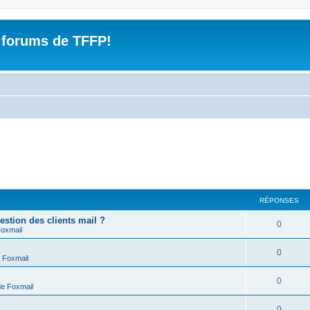
 forums de TFFP!
RÉPONSES
estion des clients mail ?
R
0
Foxmail
é
R
0
 Foxmail
p
é
o
R
0
de Foxmail
p
n
é
o
R
0