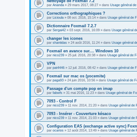
Nettoyage de Foxmail 7.2
par
Ananda
»
29 mars 2017, 08:27
» dans
Usage général de
Corrections orthographiques ?
par
Licioula
»
08 oct. 2016, 15:14
» dans
Usage général de F
Dictionnaire Foxmail 7.2.7
par
Sergai42
»
03 sept. 2016, 16:09
» dans
Usage général d
changer les icones
par
shantidas
»
24 août 2016, 11:24
» dans
Usage général d
Foxmail en avance sur.... Windows 10
par
nico239
»
25 juil. 2016, 20:38
» dans
Usage général de F
VPN
par
pat4446
»
12 juil. 2016, 08:42
» dans
Usage général de F
Foxmail sur mac os (yocemite)
par
paga93
»
24 juin 2016, 10:56
» dans
Usage général de F
Passage d'un compte pop en imap
par
fabwfs
»
31 mai 2016, 11:23
» dans
Usage général de Fo
7093 - Control F
par
nico239
»
11 nov. 2014, 21:20
» dans
Usage général de 
7093 - Insérer - Couverture késaco
par
nico239
»
11 nov. 2014, 21:03
» dans
Usage général de 
Configuration EAS (exchange active sync) Foxm
par
ocarios
»
12 août 2014, 13:49
» dans
Usage général de 