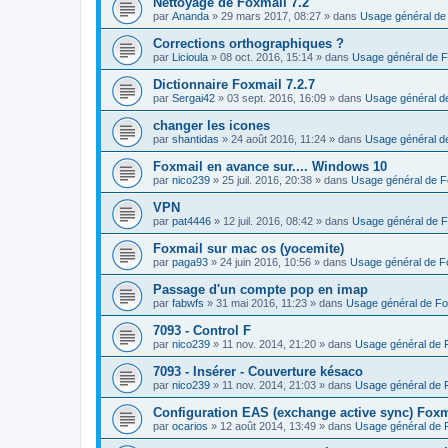
Nettoyage de Foxmail 7.2
par
Ananda
»
29 mars 2017, 08:27
» dans
Usage général de
Corrections orthographiques ?
par
Licioula
»
08 oct. 2016, 15:14
» dans
Usage général de F
Dictionnaire Foxmail 7.2.7
par
Sergai42
»
03 sept. 2016, 16:09
» dans
Usage général d
changer les icones
par
shantidas
»
24 août 2016, 11:24
» dans
Usage général d
Foxmail en avance sur.... Windows 10
par
nico239
»
25 juil. 2016, 20:38
» dans
Usage général de F
VPN
par
pat4446
»
12 juil. 2016, 08:42
» dans
Usage général de F
Foxmail sur mac os (yocemite)
par
paga93
»
24 juin 2016, 10:56
» dans
Usage général de F
Passage d'un compte pop en imap
par
fabwfs
»
31 mai 2016, 11:23
» dans
Usage général de Fo
7093 - Control F
par
nico239
»
11 nov. 2014, 21:20
» dans
Usage général de 
7093 - Insérer - Couverture késaco
par
nico239
»
11 nov. 2014, 21:03
» dans
Usage général de 
Configuration EAS (exchange active sync) Foxm
par
ocarios
»
12 août 2014, 13:49
» dans
Usage général de 