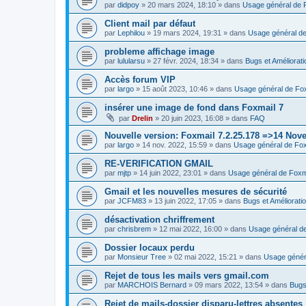
par
didpoy
»
20 mars 2024, 18:10
» dans
Usage général de 
Client mail par défaut
par
Lephilou
»
19 mars 2024, 19:31
» dans
Usage général de
probleme affichage image
par
lulularsu
»
27 févr. 2024, 18:34
» dans
Bugs et Améliorat
Accès forum VIP
par
largo
»
15 août 2023, 10:46
» dans
Usage général de Fo
insérer une image de fond dans Foxmail 7
par
Drelin
»
20 juin 2023, 16:08
» dans
FAQ
Nouvelle version: Foxmail 7.2.25.178 =>14 Nov
par
largo
»
14 nov. 2022, 15:59
» dans
Usage général de Fox
RE-VERIFICATION GMAIL
par
mjtp
»
14 juin 2022, 23:01
» dans
Usage général de Foxm
Gmail et les nouvelles mesures de sécurité
par
JCFM83
»
13 juin 2022, 17:05
» dans
Bugs et Améliorati
désactivation chriffrement
par
chrisbrem
»
12 mai 2022, 16:00
» dans
Usage général d
Dossier locaux perdu
par
Monsieur Tree
»
02 mai 2022, 15:21
» dans
Usage génér
Rejet de tous les mails vers gmail.com
par
MARCHOIS Bernard
»
09 mars 2022, 13:54
» dans
Bugs
Rejet de mails-dossier disparu-lettres absentes