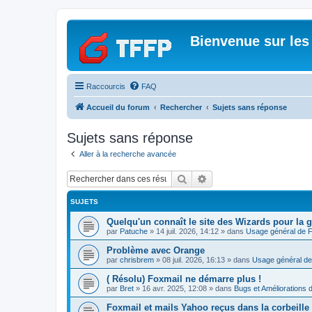
Bienvenue sur les
Raccourcis
FAQ
Accueil du forum
Rechercher
Sujets sans réponse
Sujets sans réponse
Aller à la recherche avancée
Rechercher
Recherche avancée
SUJETS
Quelqu'un connaît le site des Wizards pour la g
par
Patuche
»
14 juil. 2026, 14:12
» dans
Usage général de 
Problème avec Orange
par
chrisbrem
»
08 juil. 2026, 16:13
» dans
Usage général de
( Résolu) Foxmail ne démarre plus !
par
Bret
»
16 avr. 2025, 12:08
» dans
Bugs et Améliorations 
Foxmail et mails Yahoo reçus dans la corbeille