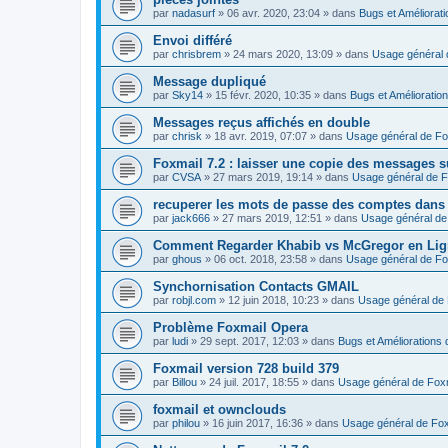
par
nadasurf
»
06 avr. 2020, 23:04
» dans
Bugs et Améliorat
Envoi différé
par
chrisbrem
»
24 mars 2020, 13:09
» dans
Usage général 
Message dupliqué
par
Sky14
»
15 févr. 2020, 10:35
» dans
Bugs et Amélioratio
Messages reçus affichés en double
par
chrisk
»
18 avr. 2019, 07:07
» dans
Usage général de Fo
Foxmail 7.2 : laisser une copie des messages s
par
CVSA
»
27 mars 2019, 19:14
» dans
Usage général de F
recuperer les mots de passe des comptes dans
par
jack666
»
27 mars 2019, 12:51
» dans
Usage général de
Comment Regarder Khabib vs McGregor en Lig
par
ghous
»
06 oct. 2018, 23:58
» dans
Usage général de Fo
Synchornisation Contacts GMAIL
par
robjl.com
»
12 juin 2018, 10:23
» dans
Usage général de 
Problème Foxmail Opera
par
ludi
»
29 sept. 2017, 12:03
» dans
Bugs et Améliorations 
Foxmail version 728 build 379
par
Billou
»
24 juil. 2017, 18:55
» dans
Usage général de Fox
foxmail et ownclouds
par
philou
»
16 juin 2017, 16:36
» dans
Usage général de Fox