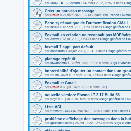
par
MARCHOIS Bernard
»
06 mars 2022, 19:57
» dans
Usag
Créer un nouveau message
par
Drelin
»
27 févr. 2022, 16:13
» dans
The French Foxmai
Perte systématique de l'authentification GMail
par
okilele
»
18 sept. 2021, 12:49
» dans
Usage général de F
Foxmail en création ne reconnait pas MDP/adre
par
Aldow
»
12 juil. 2021, 17:33
» dans
Usage général de Fox
foxmail 7 appli part default
par
babaorum
»
30 juin 2021, 10:41
» dans
Usage général de
plantage répétitif
par
mwamemm
»
12 févr. 2021, 21:08
» dans
Bugs et Amélio
Impossibilité d'ajouter un contact dans un gro
par
Bruno Cavat
»
07 sept. 2020, 17:58
» dans
Usage généra
Foxmail et Gmail
par
Drelin
»
30 juil. 2020, 17:22
» dans
FAQ
nouvelle version: Foxmail 7.2.17 Build 58
par
largo
»
10 juin 2020, 16:59
» dans
Usage général de Fox
Liste ACL
par
Hamster2433
»
07 mai 2020, 16:35
» dans
The French F
problème d'affichage des messages dans la boi
par
guillaumericard
»
26 avr. 2020, 22:57
» dans
Bugs et Amé
pièces jointes