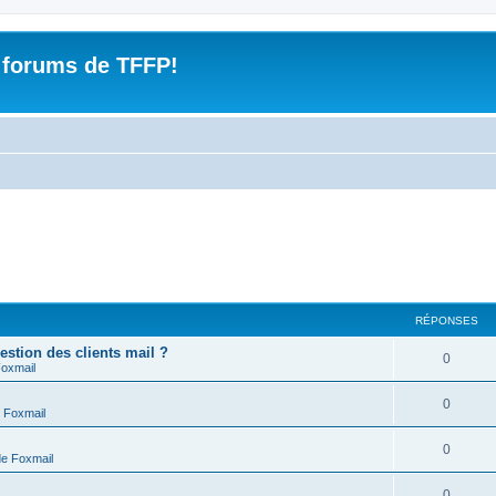
 forums de TFFP!
RÉPONSES
estion des clients mail ?
R
0
Foxmail
é
R
0
 Foxmail
p
é
o
R
0
de Foxmail
p
n
é
o
R
0