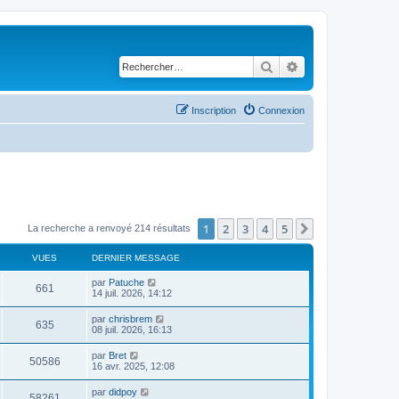
Rechercher
Recherche avancé
Inscription
Connexion
1
2
3
4
5
Suivant
La recherche a renvoyé 214 résultats
VUES
DERNIER MESSAGE
D
par
Patuche
V
661
e
14 juil. 2026, 14:12
r
u
n
D
par
chrisbrem
V
635
i
e
08 juil. 2026, 16:13
e
e
r
r
u
n
D
par
Bret
s
m
V
50586
i
e
16 avr. 2025, 12:08
e
e
e
r
s
r
u
n
s
D
par
didpoy
s
m
V
58261
i
a