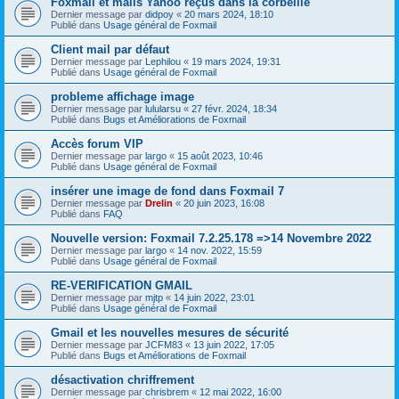
Foxmail et mails Yahoo reçus dans la corbeille
Dernier message par
didpoy
«
20 mars 2024, 18:10
Publié dans
Usage général de Foxmail
Client mail par défaut
Dernier message par
Lephilou
«
19 mars 2024, 19:31
Publié dans
Usage général de Foxmail
probleme affichage image
Dernier message par
lulularsu
«
27 févr. 2024, 18:34
Publié dans
Bugs et Améliorations de Foxmail
Accès forum VIP
Dernier message par
largo
«
15 août 2023, 10:46
Publié dans
Usage général de Foxmail
insérer une image de fond dans Foxmail 7
Dernier message par
Drelin
«
20 juin 2023, 16:08
Publié dans
FAQ
Nouvelle version: Foxmail 7.2.25.178 =>14 Novembre 2022
Dernier message par
largo
«
14 nov. 2022, 15:59
Publié dans
Usage général de Foxmail
RE-VERIFICATION GMAIL
Dernier message par
mjtp
«
14 juin 2022, 23:01
Publié dans
Usage général de Foxmail
Gmail et les nouvelles mesures de sécurité
Dernier message par
JCFM83
«
13 juin 2022, 17:05
Publié dans
Bugs et Améliorations de Foxmail
désactivation chriffrement
Dernier message par
chrisbrem
«
12 mai 2022, 16:00