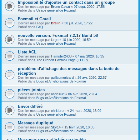
Impossibilité d'ajouter un contact dans un groupe
Dernier message par
Bruno Cavat
«
07 sept. 2020, 17:58
Publié dans
Usage général de Foxmail
Foxmail et Gmail
Dernier message par
Drelin
«
30 juil. 2020, 17:22
Publié dans
FAQ
nouvelle version: Foxmail 7.2.17 Build 58
Dernier message par
largo
«
10 juin 2020, 16:59
Publié dans
Usage général de Foxmail
Liste ACL
Dernier message par
Hamster2433
«
07 mai 2020, 16:35
Publié dans
The French Foxmail Page (TFFP)
problème d'affichage des messages dans la boite de
réception
Dernier message par
guillaumericard
«
26 avr. 2020, 22:57
Publié dans
Bugs et Améliorations de Foxmail
pièces jointes
Dernier message par
nadasurf
«
06 avr. 2020, 23:04
Publié dans
Bugs et Améliorations de Foxmail
Envoi différé
Dernier message par
chrisbrem
«
24 mars 2020, 13:09
Publié dans
Usage général de Foxmail
Message dupliqué
Dernier message par
Sky14
«
15 févr. 2020, 10:35
Publié dans
Bugs et Améliorations de Foxmail
Messages reçus affichés en double