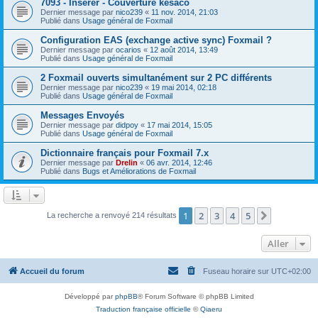
7093 - Insérer - Couverture késaco
Dernier message par
nico239
«
11 nov. 2014, 21:03
Publié dans
Usage général de Foxmail
Configuration EAS (exchange active sync) Foxmail ?
Dernier message par
ocarios
«
12 août 2014, 13:49
Publié dans
Usage général de Foxmail
2 Foxmail ouverts simultanément sur 2 PC différents
Dernier message par
nico239
«
19 mai 2014, 02:18
Publié dans
Usage général de Foxmail
Messages Envoyés
Dernier message par
didpoy
«
17 mai 2014, 15:05
Publié dans
Usage général de Foxmail
Dictionnaire français pour Foxmail 7.x
Dernier message par
Drelin
«
06 avr. 2014, 12:46
Publié dans
Bugs et Améliorations de Foxmail
1
2
3
4
5
Suivant
La recherche a renvoyé 214 résultats
Aller
Accueil du forum
Fuseau horaire sur
UTC+02:00
Développé par
phpBB
® Forum Software © phpBB Limited
Traduction française officielle
©
Qiaeru