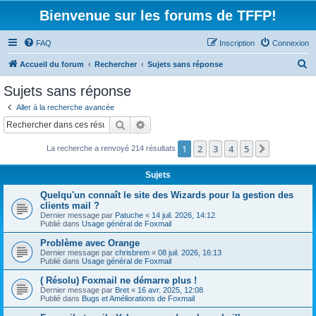
Bienvenue sur les forums de TFFP!
FAQ
Inscription
Connexion
R
Accueil du forum
Rechercher
Sujets sans réponse
e
Sujets sans réponse
c
Aller à la recherche avancée
h
Rechercher
Recherche avancée
e
1
2
3
4
5
Suivant
La recherche a renvoyé 214 résultats
r
c
Sujets
h
Quelqu'un connaît le site des Wizards pour la gestion des
e
clients mail ?
Dernier message par
Patuche
«
14 juil. 2026, 14:12
r
Publié dans
Usage général de Foxmail
Problème avec Orange
Dernier message par
chrisbrem
«
08 juil. 2026, 16:13
Publié dans
Usage général de Foxmail
( Résolu) Foxmail ne démarre plus !
Dernier message par
Bret
«
16 avr. 2025, 12:08
Publié dans
Bugs et Améliorations de Foxmail