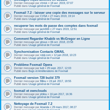
Dernier message par
chrisk
«
18 avr. 2019, 07:07
Publié dans
Usage général de Foxmail
Foxmail 7.2 : laisser une copie des messages sur le serveur
Dernier message par
CVSA
«
27 mars 2019, 19:14
Publié dans
Usage général de Foxmail
recuperer les mots de passe des comptes dans foxmail
Dernier message par
jack666
«
27 mars 2019, 12:51
Publié dans
Usage général de Foxmail
Comment Regarder Khabib vs McGregor en Ligne
Dernier message par
ghous
«
06 oct. 2018, 23:58
Publié dans
Usage général de Foxmail
Synchornisation Contacts GMAIL
Dernier message par
robjl.com
«
12 juin 2018, 10:23
Publié dans
Usage général de Foxmail
Problème Foxmail Opera
Dernier message par
ludi
«
29 sept. 2017, 12:03
Publié dans
Bugs et Améliorations de Foxmail
Foxmail version 728 build 379
Dernier message par
Billou
«
24 juil. 2017, 18:55
Publié dans
Usage général de Foxmail
foxmail et ownclouds
Dernier message par
philou
«
16 juin 2017, 16:36
Publié dans
Usage général de Foxmail
Nettoyage de Foxmail 7.2
Dernier message par
Ananda
«
29 mars 2017, 08:27
Publié dans
Usage général de Foxmail