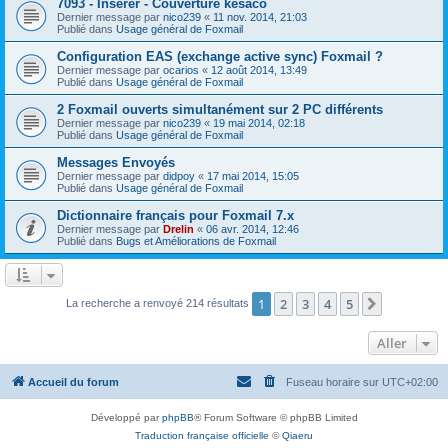
7093 - Insérer - Couverture késaco
Dernier message par
nico239
«
11 nov. 2014, 21:03
Publié dans
Usage général de Foxmail
Configuration EAS (exchange active sync) Foxmail ?
Dernier message par
ocarios
«
12 août 2014, 13:49
Publié dans
Usage général de Foxmail
2 Foxmail ouverts simultanément sur 2 PC différents
Dernier message par
nico239
«
19 mai 2014, 02:18
Publié dans
Usage général de Foxmail
Messages Envoyés
Dernier message par
didpoy
«
17 mai 2014, 15:05
Publié dans
Usage général de Foxmail
Dictionnaire français pour Foxmail 7.x
Dernier message par
Drelin
«
06 avr. 2014, 12:46
Publié dans
Bugs et Améliorations de Foxmail
1
2
3
4
5
Suivant
La recherche a renvoyé 214 résultats
Aller
Accueil du forum
Fuseau horaire sur
UTC+02:00
Développé par
phpBB
® Forum Software © phpBB Limited
Traduction française officielle
©
Qiaeru