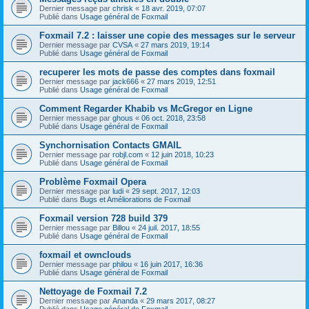
Dernier message par
chrisk
«
18 avr. 2019, 07:07
Publié dans
Usage général de Foxmail
Foxmail 7.2 : laisser une copie des messages sur le serveur
Dernier message par
CVSA
«
27 mars 2019, 19:14
Publié dans
Usage général de Foxmail
recuperer les mots de passe des comptes dans foxmail
Dernier message par
jack666
«
27 mars 2019, 12:51
Publié dans
Usage général de Foxmail
Comment Regarder Khabib vs McGregor en Ligne
Dernier message par
ghous
«
06 oct. 2018, 23:58
Publié dans
Usage général de Foxmail
Synchornisation Contacts GMAIL
Dernier message par
robjl.com
«
12 juin 2018, 10:23
Publié dans
Usage général de Foxmail
Problème Foxmail Opera
Dernier message par
ludi
«
29 sept. 2017, 12:03
Publié dans
Bugs et Améliorations de Foxmail
Foxmail version 728 build 379
Dernier message par
Billou
«
24 juil. 2017, 18:55
Publié dans
Usage général de Foxmail
foxmail et ownclouds
Dernier message par
philou
«
16 juin 2017, 16:36
Publié dans
Usage général de Foxmail
Nettoyage de Foxmail 7.2
Dernier message par
Ananda
«
29 mars 2017, 08:27
Publié dans
Usage général de Foxmail