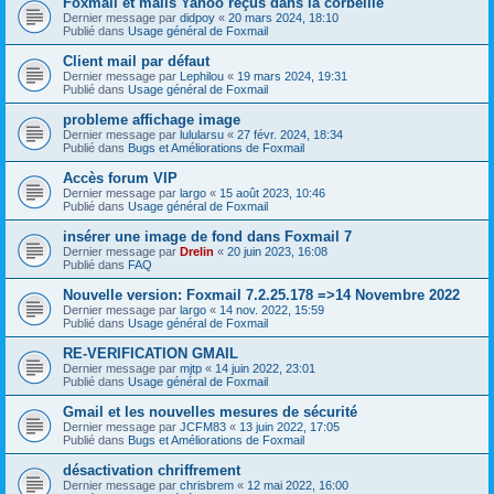
Foxmail et mails Yahoo reçus dans la corbeille
Dernier message par
didpoy
«
20 mars 2024, 18:10
Publié dans
Usage général de Foxmail
Client mail par défaut
Dernier message par
Lephilou
«
19 mars 2024, 19:31
Publié dans
Usage général de Foxmail
probleme affichage image
Dernier message par
lulularsu
«
27 févr. 2024, 18:34
Publié dans
Bugs et Améliorations de Foxmail
Accès forum VIP
Dernier message par
largo
«
15 août 2023, 10:46
Publié dans
Usage général de Foxmail
insérer une image de fond dans Foxmail 7
Dernier message par
Drelin
«
20 juin 2023, 16:08
Publié dans
FAQ
Nouvelle version: Foxmail 7.2.25.178 =>14 Novembre 2022
Dernier message par
largo
«
14 nov. 2022, 15:59
Publié dans
Usage général de Foxmail
RE-VERIFICATION GMAIL
Dernier message par
mjtp
«
14 juin 2022, 23:01
Publié dans
Usage général de Foxmail
Gmail et les nouvelles mesures de sécurité
Dernier message par
JCFM83
«
13 juin 2022, 17:05
Publié dans
Bugs et Améliorations de Foxmail
désactivation chriffrement
Dernier message par
chrisbrem
«
12 mai 2022, 16:00