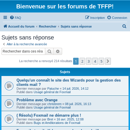
Bienvenue sur les forums de TFFP!
FAQ
Inscription
Connexion
R
Accueil du forum
Rechercher
Sujets sans réponse
e
Sujets sans réponse
c
Aller à la recherche avancée
h
Rechercher
Recherche avancée
e
1
2
3
4
5
Suivant
La recherche a renvoyé 214 résultats
r
c
Sujets
h
Quelqu'un connaît le site des Wizards pour la gestion des
e
clients mail ?
Dernier message par
Patuche
«
14 juil. 2026, 14:12
r
Publié dans
Usage général de Foxmail
Problème avec Orange
Dernier message par
chrisbrem
«
08 juil. 2026, 16:13
Publié dans
Usage général de Foxmail
( Résolu) Foxmail ne démarre plus !
Dernier message par
Bret
«
16 avr. 2025, 12:08
Publié dans
Bugs et Améliorations de Foxmail