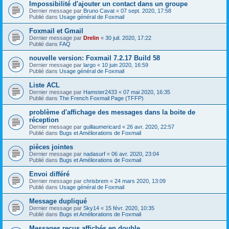
Impossibilité d'ajouter un contact dans un groupe
Dernier message par
Bruno Cavat
«
07 sept. 2020, 17:58
Publié dans
Usage général de Foxmail
Foxmail et Gmail
Dernier message par
Drelin
«
30 juil. 2020, 17:22
Publié dans
FAQ
nouvelle version: Foxmail 7.2.17 Build 58
Dernier message par
largo
«
10 juin 2020, 16:59
Publié dans
Usage général de Foxmail
Liste ACL
Dernier message par
Hamster2433
«
07 mai 2020, 16:35
Publié dans
The French Foxmail Page (TFFP)
problème d'affichage des messages dans la boite de
réception
Dernier message par
guillaumericard
«
26 avr. 2020, 22:57
Publié dans
Bugs et Améliorations de Foxmail
pièces jointes
Dernier message par
nadasurf
«
06 avr. 2020, 23:04
Publié dans
Bugs et Améliorations de Foxmail
Envoi différé
Dernier message par
chrisbrem
«
24 mars 2020, 13:09
Publié dans
Usage général de Foxmail
Message dupliqué
Dernier message par
Sky14
«
15 févr. 2020, 10:35
Publié dans
Bugs et Améliorations de Foxmail
Messages reçus affichés en double