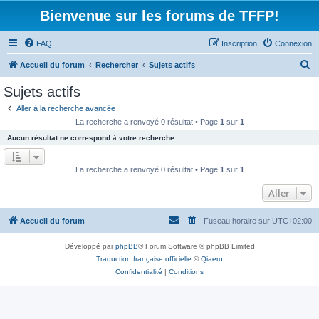
Bienvenue sur les forums de TFFP!
FAQ
Inscription
Connexion
R
Accueil du forum
Rechercher
Sujets actifs
e
Sujets actifs
c
Aller à la recherche avancée
h
La recherche a renvoyé 0 résultat • Page
1
sur
1
e
Aucun résultat ne correspond à votre recherche.
r
c
La recherche a renvoyé 0 résultat • Page
1
sur
1
h
Aller
e
r
Accueil du forum
Fuseau horaire sur
UTC+02:00
Développé par
phpBB
® Forum Software © phpBB Limited
Traduction française officielle
©
Qiaeru
Confidentialité
|
Conditions