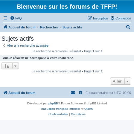
Bienvenue sur les forums de TFFP!
FAQ
Inscription
Connexion
R
Accueil du forum
Rechercher
Sujets actifs
e
Sujets actifs
c
Aller à la recherche avancée
h
La recherche a renvoyé 0 résultat • Page
1
sur
1
e
Aucun résultat ne correspond à votre recherche.
r
c
La recherche a renvoyé 0 résultat • Page
1
sur
1
h
Aller
e
r
Accueil du forum
Fuseau horaire sur
UTC+02:00
Développé par
phpBB
® Forum Software © phpBB Limited
Traduction française officielle
©
Qiaeru
Confidentialité
|
Conditions