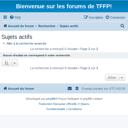
Bienvenue sur les forums de TFFP!
FAQ
Inscription
Connexion
R
Accueil du forum
Rechercher
Sujets actifs
e
Sujets actifs
c
Aller à la recherche avancée
h
La recherche a renvoyé 0 résultat • Page
1
sur
1
e
Aucun résultat ne correspond à votre recherche.
r
c
La recherche a renvoyé 0 résultat • Page
1
sur
1
h
Aller
e
r
Accueil du forum
Fuseau horaire sur
UTC+02:00
Développé par
phpBB
® Forum Software © phpBB Limited
Traduction française officielle
©
Qiaeru
Confidentialité
|
Conditions