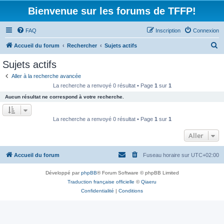
Bienvenue sur les forums de TFFP!
FAQ
Inscription
Connexion
R
Accueil du forum
Rechercher
Sujets actifs
e
Sujets actifs
c
Aller à la recherche avancée
h
La recherche a renvoyé 0 résultat • Page
1
sur
1
e
Aucun résultat ne correspond à votre recherche.
r
c
La recherche a renvoyé 0 résultat • Page
1
sur
1
h
Aller
e
r
Accueil du forum
Fuseau horaire sur
UTC+02:00
Développé par
phpBB
® Forum Software © phpBB Limited
Traduction française officielle
©
Qiaeru
Confidentialité
|
Conditions