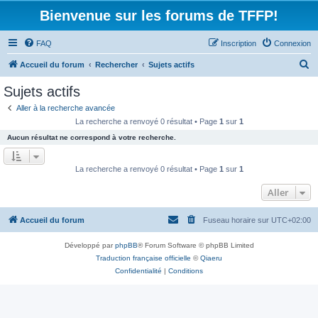
Bienvenue sur les forums de TFFP!
FAQ
Inscription
Connexion
R
Accueil du forum
Rechercher
Sujets actifs
e
Sujets actifs
c
Aller à la recherche avancée
h
La recherche a renvoyé 0 résultat • Page
1
sur
1
e
Aucun résultat ne correspond à votre recherche.
r
c
La recherche a renvoyé 0 résultat • Page
1
sur
1
h
Aller
e
r
Accueil du forum
Fuseau horaire sur
UTC+02:00
Développé par
phpBB
® Forum Software © phpBB Limited
Traduction française officielle
©
Qiaeru
Confidentialité
|
Conditions