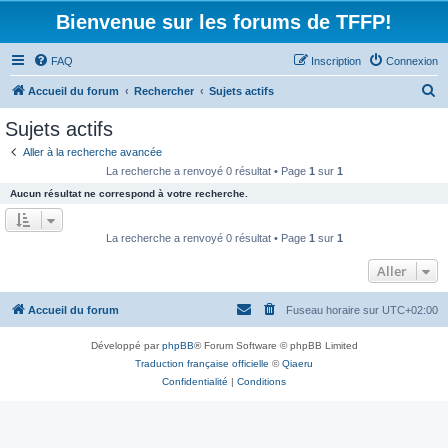
Bienvenue sur les forums de TFFP!
FAQ
Inscription
Connexion
R
Accueil du forum
Rechercher
Sujets actifs
e
Sujets actifs
c
Aller à la recherche avancée
h
La recherche a renvoyé 0 résultat • Page
1
sur
1
e
Aucun résultat ne correspond à votre recherche.
r
c
La recherche a renvoyé 0 résultat • Page
1
sur
1
h
Aller
e
r
Accueil du forum
Fuseau horaire sur
UTC+02:00
Développé par
phpBB
® Forum Software © phpBB Limited
Traduction française officielle
©
Qiaeru
Confidentialité
|
Conditions