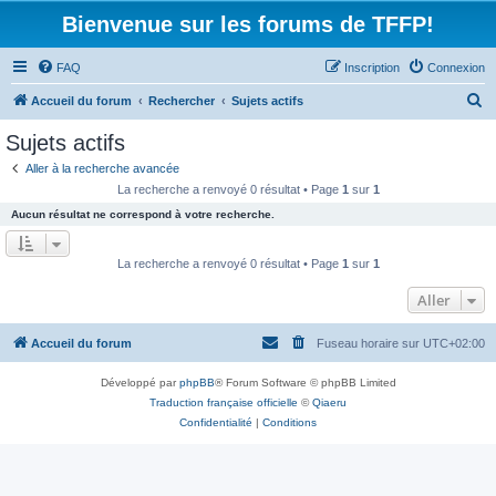
Bienvenue sur les forums de TFFP!
FAQ
Inscription
Connexion
R
Accueil du forum
Rechercher
Sujets actifs
e
Sujets actifs
c
Aller à la recherche avancée
h
La recherche a renvoyé 0 résultat • Page
1
sur
1
e
Aucun résultat ne correspond à votre recherche.
r
c
La recherche a renvoyé 0 résultat • Page
1
sur
1
h
Aller
e
r
Accueil du forum
Fuseau horaire sur
UTC+02:00
Développé par
phpBB
® Forum Software © phpBB Limited
Traduction française officielle
©
Qiaeru
Confidentialité
|
Conditions