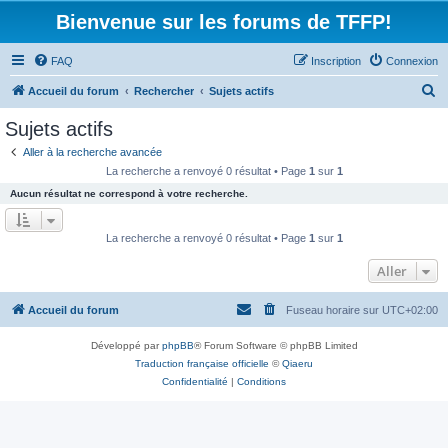
Bienvenue sur les forums de TFFP!
FAQ
Inscription
Connexion
R
Accueil du forum
Rechercher
Sujets actifs
e
Sujets actifs
c
Aller à la recherche avancée
h
La recherche a renvoyé 0 résultat • Page
1
sur
1
e
Aucun résultat ne correspond à votre recherche.
r
c
La recherche a renvoyé 0 résultat • Page
1
sur
1
h
Aller
e
r
Accueil du forum
Fuseau horaire sur
UTC+02:00
Développé par
phpBB
® Forum Software © phpBB Limited
Traduction française officielle
©
Qiaeru
Confidentialité
|
Conditions