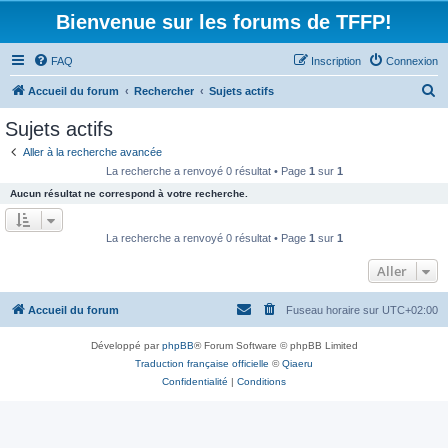
Bienvenue sur les forums de TFFP!
FAQ
Inscription
Connexion
R
Accueil du forum
Rechercher
Sujets actifs
e
Sujets actifs
c
Aller à la recherche avancée
h
La recherche a renvoyé 0 résultat • Page
1
sur
1
e
Aucun résultat ne correspond à votre recherche.
r
c
La recherche a renvoyé 0 résultat • Page
1
sur
1
h
Aller
e
r
Accueil du forum
Fuseau horaire sur
UTC+02:00
Développé par
phpBB
® Forum Software © phpBB Limited
Traduction française officielle
©
Qiaeru
Confidentialité
|
Conditions