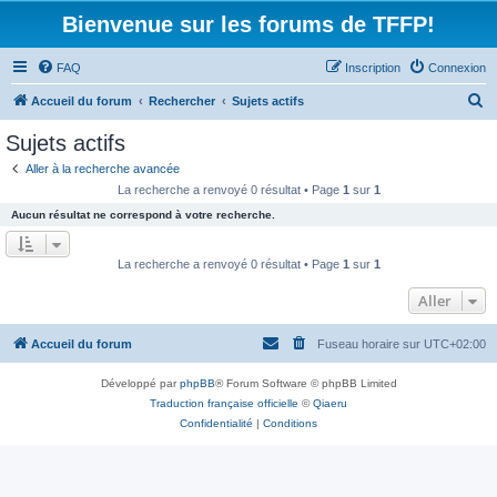
Bienvenue sur les forums de TFFP!
FAQ
Inscription
Connexion
R
Accueil du forum
Rechercher
Sujets actifs
e
Sujets actifs
c
Aller à la recherche avancée
h
La recherche a renvoyé 0 résultat • Page
1
sur
1
e
Aucun résultat ne correspond à votre recherche.
r
c
La recherche a renvoyé 0 résultat • Page
1
sur
1
h
Aller
e
r
Accueil du forum
Fuseau horaire sur
UTC+02:00
Développé par
phpBB
® Forum Software © phpBB Limited
Traduction française officielle
©
Qiaeru
Confidentialité
|
Conditions