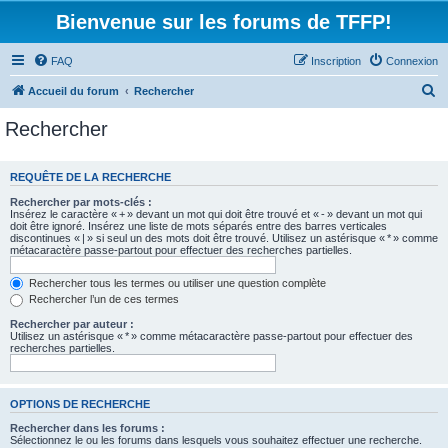
Bienvenue sur les forums de TFFP!
FAQ
Inscription
Connexion
R
Accueil du forum
Rechercher
e
Rechercher
c
h
REQUÊTE DE LA RECHERCHE
e
Rechercher par mots-clés :
r
Insérez le caractère « + » devant un mot qui doit être trouvé et « - » devant un mot qui
doit être ignoré. Insérez une liste de mots séparés entre des barres verticales
c
discontinues « | » si seul un des mots doit être trouvé. Utilisez un astérisque « * » comme
métacaractère passe-partout pour effectuer des recherches partielles.
h
e
Rechercher tous les termes ou utiliser une question complète
Rechercher l’un de ces termes
r
Rechercher par auteur :
Utilisez un astérisque « * » comme métacaractère passe-partout pour effectuer des
recherches partielles.
OPTIONS DE RECHERCHE
Rechercher dans les forums :
Sélectionnez le ou les forums dans lesquels vous souhaitez effectuer une recherche.