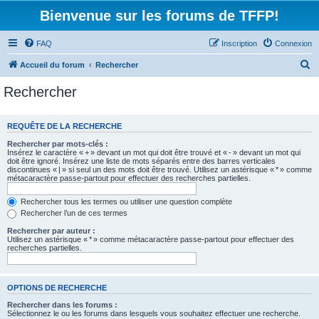
Bienvenue sur les forums de TFFP!
FAQ
Inscription
Connexion
R
Accueil du forum
Rechercher
e
Rechercher
c
h
REQUÊTE DE LA RECHERCHE
e
Rechercher par mots-clés :
r
Insérez le caractère « + » devant un mot qui doit être trouvé et « - » devant un mot qui
doit être ignoré. Insérez une liste de mots séparés entre des barres verticales
c
discontinues « | » si seul un des mots doit être trouvé. Utilisez un astérisque « * » comme
métacaractère passe-partout pour effectuer des recherches partielles.
h
e
Rechercher tous les termes ou utiliser une question complète
Rechercher l’un de ces termes
r
Rechercher par auteur :
Utilisez un astérisque « * » comme métacaractère passe-partout pour effectuer des
recherches partielles.
OPTIONS DE RECHERCHE
Rechercher dans les forums :
Sélectionnez le ou les forums dans lesquels vous souhaitez effectuer une recherche.