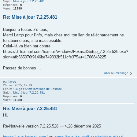
Sujet :
Mise à jour 7.2.25.481
Réponses :
6
Vues :
11280
Re: Mise à jour 7.2.25.481
Bonjour à toutes z'é tous,
Merci Largo pour l'info, mais chez moi ton lien de téléchargement ne
fonctionne pas, site inaccessible.
Celui--là va bien par contre:
https://dl.foxmail.com/foxmail/windows/FoxmailSetup_7.2.25.528.exe?
sign=afb585076f9146be749332b511cfe375&t=1766843225
Passez de bonnes ...
Aller au message
par
largo
26 déc. 2025, 12:19
Forum :
Bugs et Améliorations de Foxmail
Sujet :
Mise à jour 7.2.25.481
Réponses :
6
Vues :
11280
Re: Mise à jour 7.2.25.481
Hi,
Re-Nouvelle version 7.2.25.528 ==>,26 décembre 2025