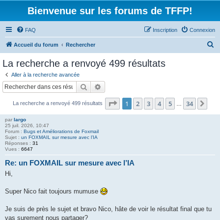
Bienvenue sur les forums de TFFP!
FAQ
Inscription
Connexion
R
Accueil du forum
Rechercher
e
La recherche a renvoyé 499 résultats
c
Aller à la recherche avancée
h
Rechercher
Recherche avancée
e
Page
1
sur
34
1
2
3
4
5
34
Sui
La recherche a renvoyé 499 résultats
r
…
c
par
largo
25 juil. 2026, 10:47
h
Forum :
Bugs et Améliorations de Foxmail
Sujet :
un FOXMAIL sur mesure avec l’IA
e
Réponses :
31
Vues :
6647
r
Re: un FOXMAIL sur mesure avec l’IA
Hi,
Super Nico fait toujours mumuse
Je suis de près le sujet et bravo Nico, hâte de voir le résultat final que tu
vas surement nous partager?