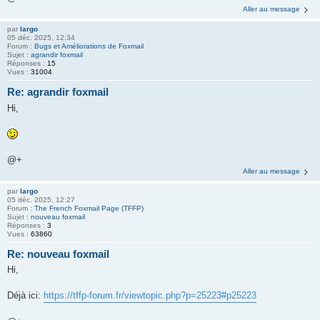
Aller au message
par
largo
05 déc. 2025, 12:34
Forum :
Bugs et Améliorations de Foxmail
Sujet :
agrandir foxmail
Réponses :
15
Vues :
31004
Re: agrandir foxmail
Hi,
@+
Aller au message
par
largo
05 déc. 2025, 12:27
Forum :
The French Foxmail Page (TFFP)
Sujet :
nouveau foxmail
Réponses :
3
Vues :
63860
Re: nouveau foxmail
Hi,
Déjà ici:
https://tffp-forum.fr/viewtopic.php?p=25223#p25223