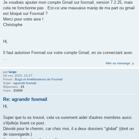
Je voudrais ajouter mon compte Gmail sur foxmail, version 7.2.25, mais
cela ne fonctionne pas . Est-ce une mauvaise manip de ma part ou gmail
est bloqué sur Foxmail ?
Merci pour votre aise !
Christophe
Hi,
Il faut autoriser Foxmail sur votre compte Gmail, en se connectant avec
...
Aller au message
par
largo
28 nov. 2025, 15:27
Forum :
Bugs et Améliorations de Foxmail
Sujet :
agrandir foxmail
Réponses :
15
Vues :
31004
Re: agrandir foxmail
Hi,
Super que tu es trouvé, cela va surement aider d'autres membres aussi
s'il(elle)s lisent ce post.
Désolé pour le chemin, car chez moi, il a deux dossiers "global" (dont un
de sauvegarde.)