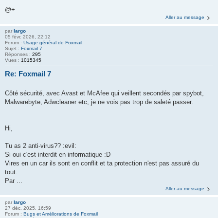
@+
Aller au message
par
largo
05 févr. 2026, 22:12
Forum :
Usage général de Foxmail
Sujet :
Foxmail 7
Réponses :
295
Vues :
1015345
Re: Foxmail 7
Côté sécurité, avec Avast et McAfee qui veillent secondés par spybot,
Malwarebyte, Adwcleaner etc, je ne vois pas trop de saleté passer.
Hi,
Tu as 2 anti-virus?? :evil:
Si oui c'est interdit en informatique :D
Vires en un car ils sont en conflit et ta protection n'est pas assuré du
tout.
Par ...
Aller au message
par
largo
27 déc. 2025, 16:59
Forum :
Bugs et Améliorations de Foxmail