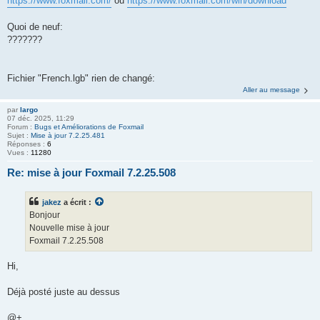
https://www.foxmail.com/
ou
https://www.foxmail.com/win/download
Quoi de neuf:
???????
Fichier "French.lgb" rien de changé:
Aller au message
par
largo
07 déc. 2025, 11:29
Forum :
Bugs et Améliorations de Foxmail
Sujet :
Mise à jour 7.2.25.481
Réponses :
6
Vues :
11280
Re: mise à jour Foxmail 7.2.25.508
jakez
a écrit :
Bonjour
Nouvelle mise à jour
Foxmail 7.2.25.508
Hi,
Déjà posté juste au dessus
@+