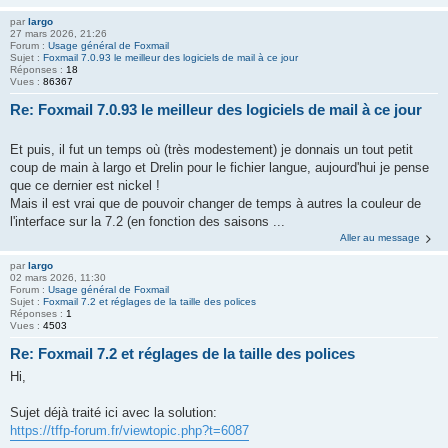
par
largo
27 mars 2026, 21:26
Forum :
Usage général de Foxmail
Sujet :
Foxmail 7.0.93 le meilleur des logiciels de mail à ce jour
Réponses :
18
Vues :
86367
Re: Foxmail 7.0.93 le meilleur des logiciels de mail à ce jour
Et puis, il fut un temps où (très modestement) je donnais un tout petit
coup de main à largo et Drelin pour le fichier langue, aujourd'hui je pense
que ce dernier est nickel !
Mais il est vrai que de pouvoir changer de temps à autres la couleur de
l'interface sur la 7.2 (en fonction des saisons ...
Aller au message
par
largo
02 mars 2026, 11:30
Forum :
Usage général de Foxmail
Sujet :
Foxmail 7.2 et réglages de la taille des polices
Réponses :
1
Vues :
4503
Re: Foxmail 7.2 et réglages de la taille des polices
Hi,
Sujet déjà traité ici avec la solution:
https://tffp-forum.fr/viewtopic.php?t=6087