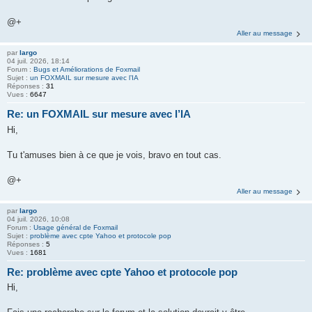
@+
Aller au message
par
largo
04 juil. 2026, 18:14
Forum :
Bugs et Améliorations de Foxmail
Sujet :
un FOXMAIL sur mesure avec l’IA
Réponses :
31
Vues :
6647
Re: un FOXMAIL sur mesure avec l’IA
Hi,
Tu t'amuses bien à ce que je vois, bravo en tout cas.
@+
Aller au message
par
largo
04 juil. 2026, 10:08
Forum :
Usage général de Foxmail
Sujet :
problème avec cpte Yahoo et protocole pop
Réponses :
5
Vues :
1681
Re: problème avec cpte Yahoo et protocole pop
Hi,