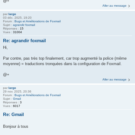
@+
Aller au message
par
largo
03 déc. 2025, 19:20
Forum :
Bugs et Améliorations de Foxmail
Sujet :
agrandir foxmail
Réponses :
15
Vues :
31004
Re: agrandir foxmail
Hi,
Par contre, pas très top finalement, car trop augmenté la police (même
moyenne) = traductions tronquées dans la configuration de Foxmail.
@+
Aller au message
par
largo
29 nov. 2025, 20:36
Forum :
Bugs et Améliorations de Foxmail
Sujet :
Gmail
Réponses :
3
Vues :
6017
Re: Gmail
Bonjour à tous