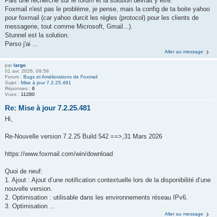
Fais une recherche sur le forum et la solution devrait y être.
Foxmail n'est pas le problème, je pense, mais la config de ta boite yahoo
pour foxmail (car yahoo durcit les règles (protocol) pour les clients de
messagerie, tout comme Microsoft, Gmail...).
Stunnel est la solution.
Perso j'ai ...
Aller au message
par
largo
01 avr. 2026, 09:59
Forum :
Bugs et Améliorations de Foxmail
Sujet :
Mise à jour 7.2.25.481
Réponses :
6
Vues :
11280
Re: Mise à jour 7.2.25.481
Hi,
Re-Nouvelle version 7.2.25 Build 542 ==>,31 Mars 2026
https://www.foxmail.com/win/download
Quoi de neuf:
1. Ajout : Ajout d’une notification contextuelle lors de la disponibilité d’une
nouvelle version.
2. Optimisation : utilisable dans les environnements réseau IPv6.
3. Optimisation ...
Aller au message