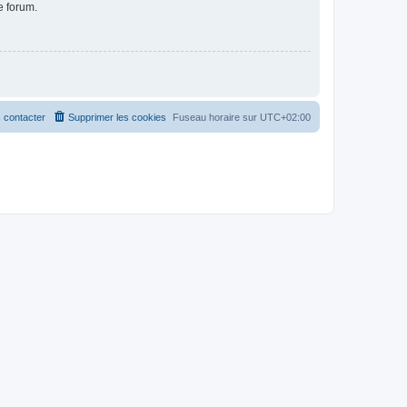
e forum.
 contacter
Supprimer les cookies
Fuseau horaire sur
UTC+02:00