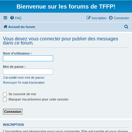
Bienvenue sur les forums de TFFP!
FAQ
Inscription
Connexion
R
Accueil du forum
e
Vous devez vous connecter pour publier des messages
c
dans ce forum.
h
Nom d’utilisateur :
e
r
Mot de passe :
c
h
J’ai oublié mon mot de passe
Renvoyer l’e-mail d’activation
e
r
Se souvenir de moi
Masquer ma présence pour cette session
INSCRIPTION
L’inscription est nécessaire pour vous connecter. Elle est rapide et vous donne