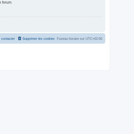
e forum.
 contacter
Supprimer les cookies
Fuseau horaire sur
UTC+02:00