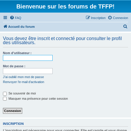
Bienvenue sur les forums de TFFP!
FAQ
Inscription
Connexion
R
Accueil du forum
e
Vous devez être inscrit et connecté pour consulter le profil
c
des utilisateurs.
h
Nom d’utilisateur :
e
r
Mot de passe :
c
h
J’ai oublié mon mot de passe
Renvoyer l’e-mail d’activation
e
r
Se souvenir de moi
Masquer ma présence pour cette session
INSCRIPTION
L’inscription est nécessaire pour vous connecter. Elle est rapide et vous donne