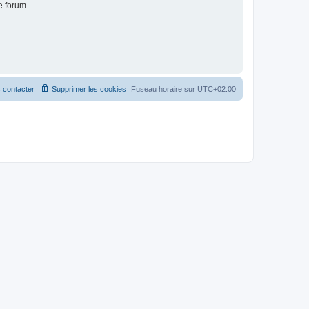
e forum.
 contacter
Supprimer les cookies
Fuseau horaire sur
UTC+02:00