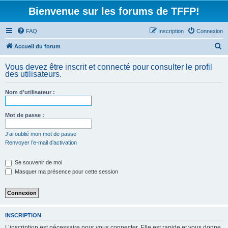
Bienvenue sur les forums de TFFP!
FAQ
Inscription
Connexion
R
Accueil du forum
e
Vous devez être inscrit et connecté pour consulter le profil
c
des utilisateurs.
h
Nom d’utilisateur :
e
r
Mot de passe :
c
h
J’ai oublié mon mot de passe
Renvoyer l’e-mail d’activation
e
r
Se souvenir de moi
Masquer ma présence pour cette session
INSCRIPTION
L’inscription est nécessaire pour vous connecter. Elle est rapide et vous donne