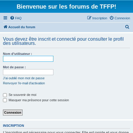
Bienvenue sur les forums de TFFP!
FAQ
Inscription
Connexion
R
Accueil du forum
e
Vous devez être inscrit et connecté pour consulter le profil
c
des utilisateurs.
h
Nom d’utilisateur :
e
r
Mot de passe :
c
h
J’ai oublié mon mot de passe
Renvoyer l’e-mail d’activation
e
r
Se souvenir de moi
Masquer ma présence pour cette session
INSCRIPTION
L’inscription est nécessaire pour vous connecter. Elle est rapide et vous donne